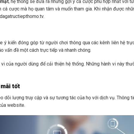
 mật
, hệ thống sẽ đưa ra những gợi ý cá cược phù hợp nhất với t
ình cá cược mà họ quan tâm và muốn tham gia. Khi nhận được nhữ
 dagatructiepthomo.tv.
e ý kiến đóng góp từ người chơi thông qua các kênh liên hệ trực
áo vấn đề một cách trực tiếp và nhanh chóng.
vi của người dùng để cải thiện hệ thống. Những hành vi này thư
mãi tốt
 dõi lượng truy cập và sự tương tác của họ với dịch vụ. Thông t
của website.