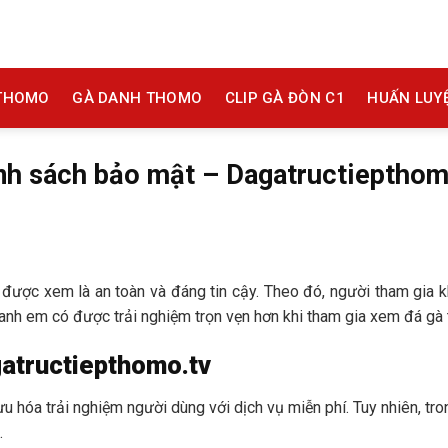
 THOMO
GÀ DANH THOMO
CLIP GÀ ĐÒN C1
HUẤN LUY
nh sách bảo mật – Dagatructiepthom
được xem là an toàn và đáng tin cậy. Theo đó, người tham gia k
nh em có được trải nghiệm trọn vẹn hơn khi tham gia xem đá gà tr
gatructiepthomo.tv
u hóa trải nghiệm người dùng với dịch vụ miễn phí. Tuy nhiên, tro
.