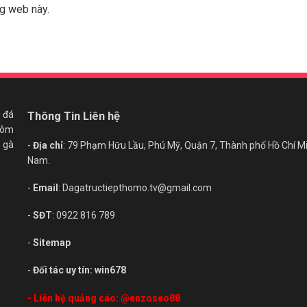
ng web này.
 đá
Thông Tin Liên hệ
 hôm
 gà
-
Địa chỉ
: 79 Phạm Hữu Lầu, Phú Mỹ, Quận 7, Thành phố Hồ Chí Mi
Nam.
-
Email
:
Dagatructiepthomo.tv@gmail.com
-
SĐT
: 0922 816 789
-
Sitemap
-
Đối tác uy tín:
win678
- Liên hệ quảng cáo:
@enzoseo88