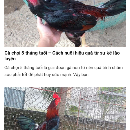
Gà chọi 5 tháng tuổi – Cách nuôi hiệu quả từ sư kê lão
luyện
Gà chọi 5 tháng tuổi là giai đoạn gà non tơ nên quá trình chăm
sóc phải tốt để phát huy sức mạnh. Vậy bạn