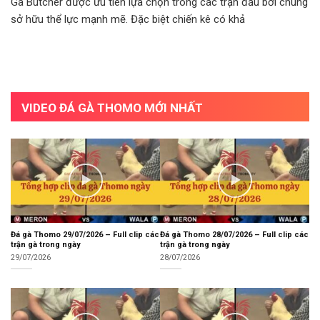
Gà Butcher được ưu tiên lựa chọn trong các trận đấu bởi chúng
sở hữu thể lực mạnh mẽ. Đặc biệt chiến kê có khả
VIDEO ĐÁ GÀ THOMO MỚI NHẤT
Đá gà Thomo 29/07/2026 – Full clip các
Đá gà Thomo 28/07/2026 – Full clip các
trận gà trong ngày
trận gà trong ngày
29/07/2026
28/07/2026