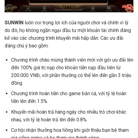
SUNWIN
luôn coi trọng lợi ích của người chơi và chính vì lý
do đó, họ không ngần ngại đầu tư một khoản tài chính đáng
kể vào các chương trình khuyến mãi hấp dẫn. Các ưu đãi
đáng chú ý bao gồm:
Chương trình chào mừng thành viên mới với gói ưu đãi lên
đến 100% giá trị nạp cho khoản tiền nạp đầu tiên từ
200.000 VNĐ, với phần thưởng có thể lên đến gần 3 triệu
đồng.
Chương trình hoàn tiền cho game bắn cá, với tỷ lệ hoàn
tiền lên đến 1.5%.
Khuyến mãi hoàn trả hàng ngày cho nhiều trò chơi khác
nhau, với tỷ lệ hoàn trả lên đến 0.8%.
Cơ hội nhận thưởng hoa hồng khi giới thiệu bạn bè tham
gia cổng game và họ tham gia thành công.