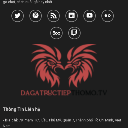
gà chọi, cách nuôi gà hay nhất.
Thông Tin Liên hệ
-
Địa chỉ
: 79 Phạm Hữu Lầu, Phú Mỹ, Quận 7, Thành phố Hồ Chí Minh, Việt
Nam.