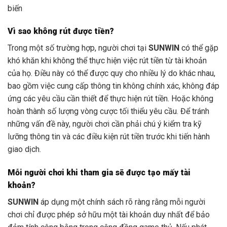
biến
Vì sao không rút được tiền?
Trong một số trường hợp, người chơi tại
SUNWIN
có thể gặp
khó khăn khi không thể thực hiện việc rút tiền từ tài khoản
của họ. Điều này có thể được quy cho nhiều lý do khác nhau,
bao gồm việc cung cấp thông tin không chính xác, không đáp
ứng các yêu cầu cần thiết để thực hiện rút tiền. Hoặc không
hoàn thành số lượng vòng cược tối thiểu yêu cầu. Để tránh
những vấn đề này, người chơi cần phải chú ý kiểm tra kỹ
lưỡng thông tin và các điều kiện rút tiền trước khi tiến hành
giao dịch.
Mỗi người chơi khi tham gia sẽ được tạo mấy tài
khoản?
SUNWIN
áp dụng một chính sách rõ ràng rằng mỗi người
chơi chỉ được phép sở hữu một tài khoản duy nhất để bảo