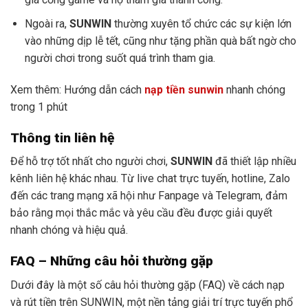
Ngoài ra,
SUNWIN
thường xuyên tổ chức các sự kiện lớn
vào những dịp lễ tết, cũng như tặng phần quà bất ngờ cho
người chơi trong suốt quá trình tham gia.
Xem thêm: Hướng dẫn cách
nạp tiền sunwin
nhanh chóng
trong 1 phút
Thông tin liên hệ
Để hỗ trợ tốt nhất cho người chơi,
SUNWIN
đã thiết lập nhiều
kênh liên hệ khác nhau. Từ live chat trực tuyến, hotline, Zalo
đến các trang mạng xã hội như Fanpage và Telegram, đảm
bảo rằng mọi thắc mắc và yêu cầu đều được giải quyết
nhanh chóng và hiệu quả.
FAQ – Những câu hỏi thường gặp
Dưới đây là một số câu hỏi thường gặp (FAQ) về cách nạp
và rút tiền trên SUNWIN, một nền tảng giải trí trực tuyến phổ