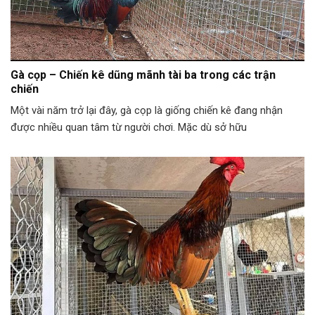
Gà cọp – Chiến kê dũng mãnh tài ba trong các trận
chiến
Một vài năm trở lại đây, gà cọp là giống chiến kê đang nhận
được nhiều quan tâm từ người chơi. Mặc dù sở hữu