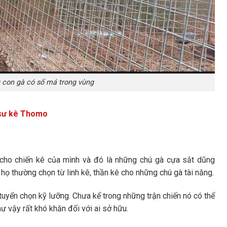
 con gà có số má trong vùng
 sư kê Thomo
cho chiến kê của mình và đó là những chú gà cựa sắt dũng
ọ thường chọn từ linh kê, thần kê cho những chú gà tài năng.
uyển chọn kỹ lưỡng. Chưa kể trong những trận chiến nó có thể
 vậy rất khó khăn đối với ai sở hữu.