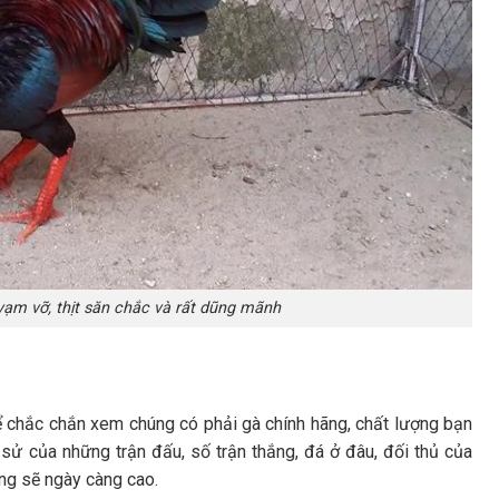
vạm vỡ, thịt săn chắc và rất dũng mãnh
ể chắc chắn xem chúng có phải gà chính hãng, chất lượng bạn
h sử của những trận đấu, số trận thắng, đá ở đâu, đối thủ của
ắng sẽ ngày càng cao.