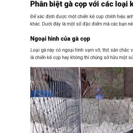
Phân biệt gà cọp với các loại 
Để xác định được một chiến kê cọp chính hiệu an
khác. Dưới đây là một số đặc điểm mà các bạn nên
Ngoại hình của gà cọp
Loại gà này có ngoại hình vạm vỡ, thịt săn chắc 
là chiến kê cọp hay không thì chúng sở hữu một 