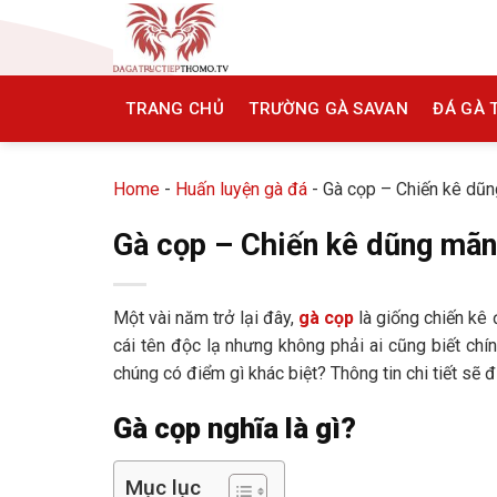
Skip
to
content
TRANG CHỦ
TRƯỜNG GÀ SAVAN
ĐÁ GÀ
Home
-
Huấn luyện gà đá
-
Gà cọp – Chiến kê dũng
Gà cọp – Chiến kê dũng mãnh
Một vài năm trở lại đây,
gà cọp
là giống chiến kê
cái tên độc lạ nhưng không phải ai cũng biết chí
chúng có điểm gì khác biệt? Thông tin chi tiết sẽ
Gà cọp nghĩa là gì?
Mục lục