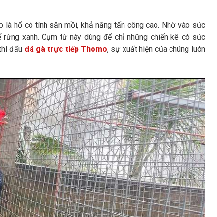
 là hổ có tính săn mồi, khả năng tấn công cao. Nhờ vào sức
 rừng xanh. Cụm từ này dùng để chỉ những chiến kê có sức
thi đấu
đá gà trực tiếp Thomo
, sự xuất hiện của chúng luôn