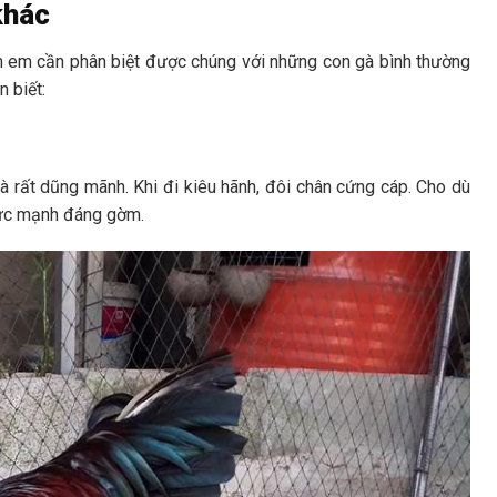
khác
h em cần phân biệt được chúng với những con gà bình thường
 biết:
và rất dũng mãnh. Khi đi kiêu hãnh, đôi chân cứng cáp. Cho dù
sức mạnh đáng gờm.