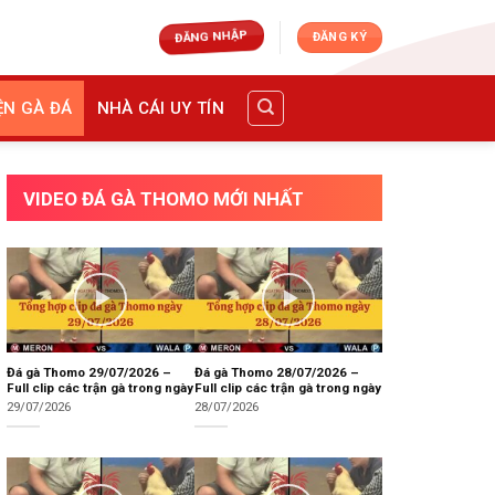
ĐĂNG NHẬP
ĐĂNG KÝ
ỆN GÀ ĐÁ
NHÀ CÁI UY TÍN
VIDEO ĐÁ GÀ THOMO MỚI NHẤT
Đá gà Thomo 29/07/2026 –
Đá gà Thomo 28/07/2026 –
Full clip các trận gà trong ngày
Full clip các trận gà trong ngày
29/07/2026
28/07/2026