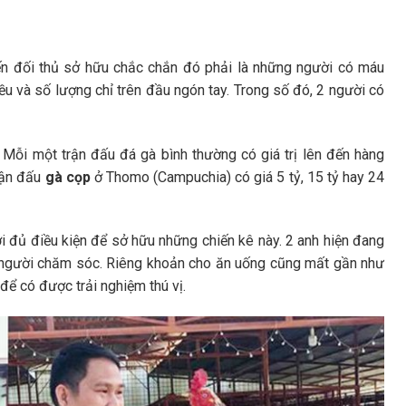
iến đối thủ sở hữu chắc chắn đó phải là những người có máu
ều và số lượng chỉ trên đầu ngón tay. Trong số đó, 2 người có
. Mỗi một trận đấu đá gà bình thường có giá trị lên đến hàng
trận đấu
gà cọp
ở Thomo (Campuchia) có giá 5 tỷ, 15 tỷ hay 24
i đủ điều kiện để sở hữu những chiến kê này. 2 anh hiện đang
0 người chăm sóc. Riêng khoản cho ăn uống cũng mất gần như
 để có được trải nghiệm thú vị.