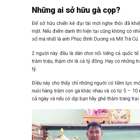
Những ai sở hữu gà cọp?
Để sở hữu chiến kê đại tài mới nghe thôi đã kh
mặt. Nếu điểm danh thì hiện tại cũng không có nhi
số má nhất là anh Phúc Bình Dương và Mít Trà Cú.
2 người này đều là dân chơi nổi tiếng cả quốc tế
trăm triệu, thậm chí là cả tỷ đồng. Hay có những 
tỷ.
Điều này cho thấy chỉ những người có tiềm lực mớ
nuôi hàng trăm con gà khác nhau và có từ 5 – 1
cả ngày và nếu có dịp bạn hãy ghé thăm trang trại