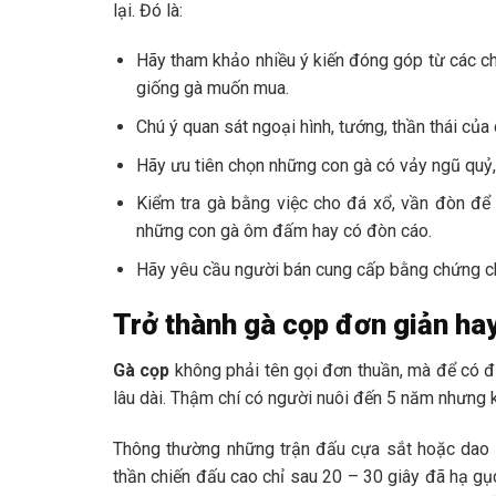
lại. Đó là:
Hãy tham khảo nhiều ý kiến đóng góp từ các ch
giống gà muốn mua.
Chú ý quan sát ngoại hình, tướng, thần thái của 
Hãy ưu tiên chọn những con gà có vảy ngũ quỷ,
Kiểm tra gà bằng việc cho đá xổ, vần đòn đ
những con gà ôm đấm hay có đòn cáo.
Hãy yêu cầu người bán cung cấp bằng chứng chứ
Trở thành gà cọp đơn giản ha
Gà cọp
không phải tên gọi đơn thuần, mà để có đ
lâu dài. Thậm chí có người nuôi đến 5 năm nhưng k
Thông thường những trận đấu cựa sắt hoặc dao th
thần chiến đấu cao chỉ sau 20 – 30 giây đã hạ gụ