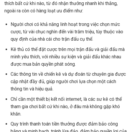
thích bất cứ khi nào, từ đó nhận thưởng nhanh khi thắng,
ngoài ra còn có hàng loạt ưu điểm như:
Người chơi có khả năng linh hoạt trong việc chọn mức
cược, từ vài chục nghìn đến vài trăm triệu, tùy thuộc vào
quy định của nhà cái cho trận đấu cụ thể.
Kê thủ có thể đặt cược trên mọi trận đấu và giải đấu mà
mình yêu thích, với nhiều sự kiện và giải đấu khác nhau
được mua bản quyền phát sóng.
Các thông tin về chiến kê và dự đoán từ chuyên gia được
cập nhật đầy đủ, giúp người chơi lựa chọn một cách
thông tin và hiệu quả.
Chỉ cần một thiết bị kết nối internet, là các sư kê có thể
tham gia chơi bất cứ khi nào, ở đâu mà không gặp khó
khăn.
Quy trình thanh toán tiền thưởng được đảm bảo công
bằng và minh bạch, tránh lừa đảo, đảm bảo quyền lợi của