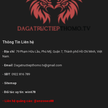
Thông Tin Liên hệ
-
Địa chỉ
: 79 Phạm Hữu Lầu, Phú Mỹ, Quận 7, Thành phố Hồ Chí Minh, Việt
Nam.
-
Email
:
Dagatructiepthomo.tv@gmail.com
-
SĐT
: 0922 816 789
-
Sitemap
-
Đối tác uy tín:
win678
- Liên hệ quảng cáo:
@enzoseo88