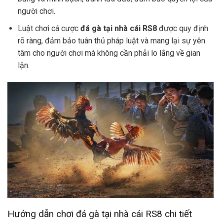
người chơi.
Luật chơi cá cược
đá gà tại nhà cái RS8
được quy định
rõ ràng, đảm bảo tuân thủ pháp luật và mang lại sự yên
tâm cho người chơi mà không cần phải lo lắng về gian
lận.
Hướng dẫn chơi đá gà tại nhà cái RS8 chi tiết