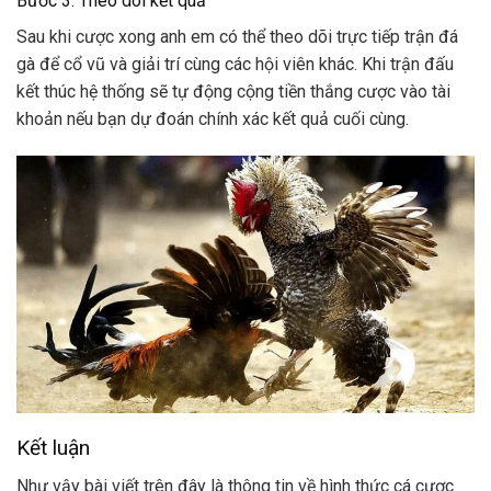
Bước 3: Theo dõi kết quả
Sau khi cược xong anh em có thể theo dõi trực tiếp trận đá
gà để cổ vũ và giải trí cùng các hội viên khác. Khi trận đấu
kết thúc hệ thống sẽ tự động cộng tiền thắng cược vào tài
khoản nếu bạn dự đoán chính xác kết quả cuối cùng.
Kết luận
Như vậy bài viết trên đây là thông tin về hình thức cá cược