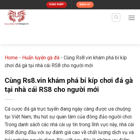
Skip
ĐĂNG NHẬP
ĐĂNG KÝ
to
content
Home
-
Huấn luyện gà đá
-
Cùng Rs8.vin khám phá bí kíp
chơi đá gà tại nhà cái RS8 cho người mới
Cùng Rs8.vin khám phá bí kíp chơi đá gà
tại nhà cái RS8 cho người mới
Cá cược đá gà trực tuyến đang ngày càng được ưa chuộng
tại Việt Nam, thu hút sự quan tâm của đông đảo người chơi.
Trong danh sách các nhà cái uy tín trong lĩnh vực này, nhà cái
RS8 đứng đầu với sự đánh giá cao về chất lượng dịch vụ và