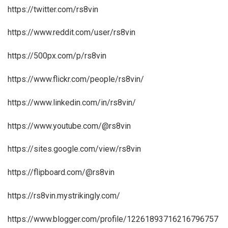
https://twitter.com/rs8vin
https://www.reddit.com/user/rs8vin
https://500px.com/p/rs8vin
https://www.flickr.com/people/rs8vin/
https://www.linkedin.com/in/rs8vin/
https://www.youtube.com/@rs8vin
https://sites.google.com/view/rs8vin
https://flipboard.com/@rs8vin
https://rs8vin.mystrikingly.com/
https://www.blogger.com/profile/12261893716216796757