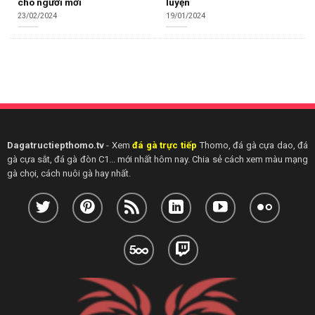
cho người mới
luyện
23/02/2024
19/01/2024
Dagatructiepthomo.tv
- Xem
đá gà trực tiếp
Thomo, đá gà cựa dao, đá
gà cựa sắt, đá gà đòn C1... mới nhất hôm nay. Chia sẻ cách xem màu mạng
gà chọi, cách nuôi gà hay nhất.