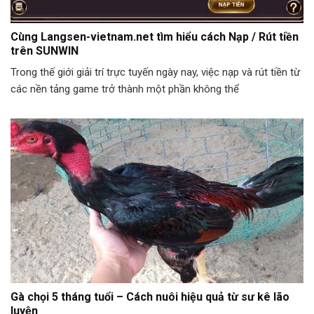
Cùng Langsen-vietnam.net tìm hiểu cách Nạp / Rút tiền
trên SUNWIN
Trong thế giới giải trí trực tuyến ngày nay, việc nạp và rút tiền từ
các nền tảng game trở thành một phần không thể
Gà chọi 5 tháng tuổi – Cách nuôi hiệu quả từ sư kê lão
luyện