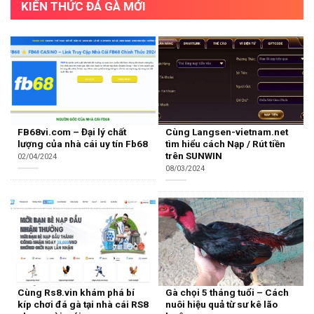
KIẾN THỨC ĐÁ GÀ MỚI
FB68vi.com – Đại lý chất
Cùng Langsen-vietnam.net
lượng của nhà cái uy tín Fb68
tìm hiểu cách Nạp / Rút tiền
trên SUNWIN
02/04/2024
08/03/2024
Cùng Rs8.vin khám phá bí
Gà chọi 5 tháng tuổi – Cách
kíp chơi đá gà tại nhà cái RS8
nuôi hiệu quả từ sư kê lão