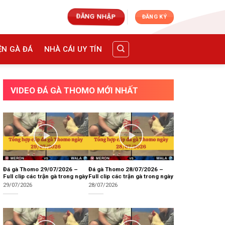
ĐĂNG NHẬP
ĐĂNG KÝ
ỆN GÀ ĐÁ
NHÀ CÁI UY TÍN
VIDEO ĐÁ GÀ THOMO MỚI NHẤT
Đá gà Thomo 29/07/2026 –
Đá gà Thomo 28/07/2026 –
Full clip các trận gà trong ngày
Full clip các trận gà trong ngày
29/07/2026
28/07/2026