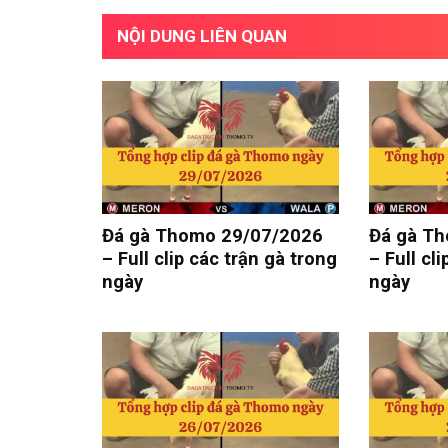
NỘI DUNG LIÊN QUAN
Đá gà Thomo 29/07/2026
Đá gà T
– Full clip các trận gà trong
– Full cl
ngày
ngày