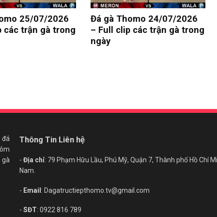
homo 25/07/2026
Đá gà Thomo 24/07/2026
ip các trận gà trong
– Full clip các trận gà trong
ngày
 đá
Thông Tin Liên hệ
 hôm
 gà
-
Địa chỉ
: 79 Phạm Hữu Lầu, Phú Mỹ, Quận 7, Thành phố Hồ Chí Mi
Nam.
-
Email
:
Dagatructiepthomo.tv@gmail.com
-
SĐT
: 0922 816 789