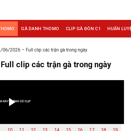
 THOMO
GÀ DANH THOMO
CLIP GÀ ĐÒN C1
HUẤN LUY
06/2026 – Full clip các trận gà trong ngày
ll clip các trận gà trong ngày
10
11
12
13
14
15
16
17
18
19