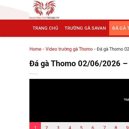
Skip
to
content
TRANG CHỦ
TRƯỜNG GÀ SAVAN
ĐÁ GÀ
Home
-
Video trường gà Thomo
-
Đá gà Thomo 02/
Đá gà Thomo 02/06/2026 – Fu
1
2
3
4
5
6
7
8
9