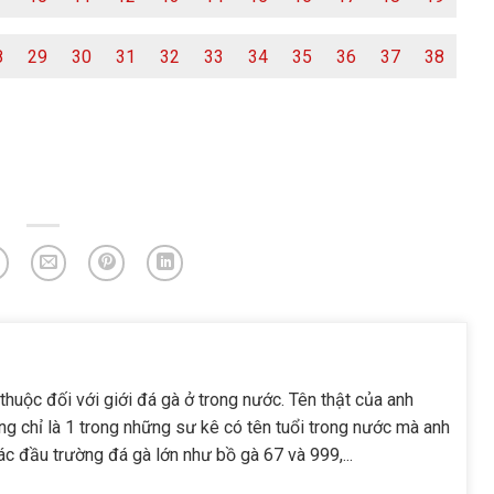
8
29
30
31
32
33
34
35
36
37
38
 thuộc đối với giới đá gà ở trong nước. Tên thật của anh
ng chỉ là 1 trong những sư kê có tên tuổi trong nước mà anh
các đầu trường đá gà lớn như bồ gà 67 và 999,...