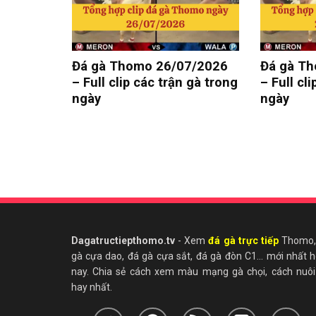
Đá gà Thomo 26/07/2026
Đá gà T
– Full clip các trận gà trong
– Full cl
ngày
ngày
Dagatructiepthomo.tv
- Xem
đá gà trực tiếp
Thomo,
gà cựa dao, đá gà cựa sắt, đá gà đòn C1... mới nhất
nay. Chia sẻ cách xem màu mạng gà chọi, cách nuôi
hay nhất.