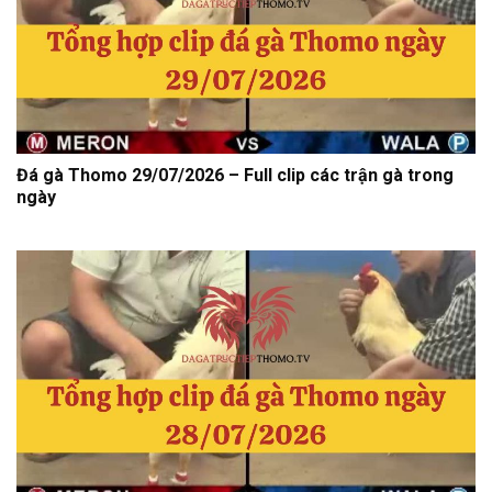
Đá gà Thomo 29/07/2026 – Full clip các trận gà trong
ngày