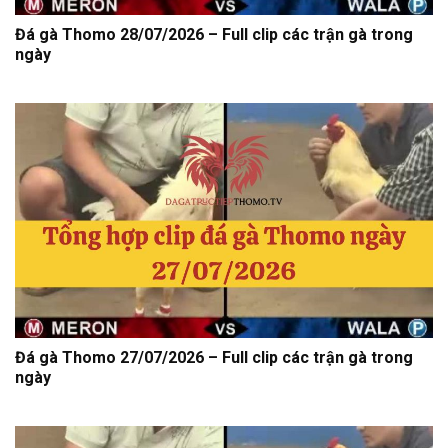
Đá gà Thomo 28/07/2026 – Full clip các trận gà trong
ngày
Đá gà Thomo 27/07/2026 – Full clip các trận gà trong
ngày