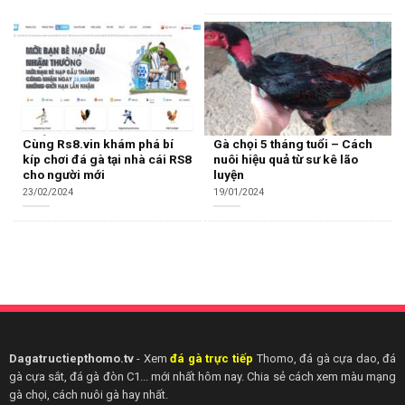
Cùng Rs8.vin khám phá bí
Gà chọi 5 tháng tuổi – Cách
kíp chơi đá gà tại nhà cái RS8
nuôi hiệu quả từ sư kê lão
cho người mới
luyện
23/02/2024
19/01/2024
Dagatructiepthomo.tv
- Xem
đá gà trực tiếp
Thomo, đá gà cựa dao, đá
gà cựa sắt, đá gà đòn C1... mới nhất hôm nay. Chia sẻ cách xem màu mạng
gà chọi, cách nuôi gà hay nhất.