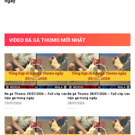
ngày
VIDEO ĐÁ GÀ THOMO MỚI NHẤT
Đá gà Thomo 29/07/2026 – Full clip các
Đá gà Thomo 28/07/2026 – Full clip các
trận gà trong ngày
trận gà trong ngày
29/07/2026
28/07/2026