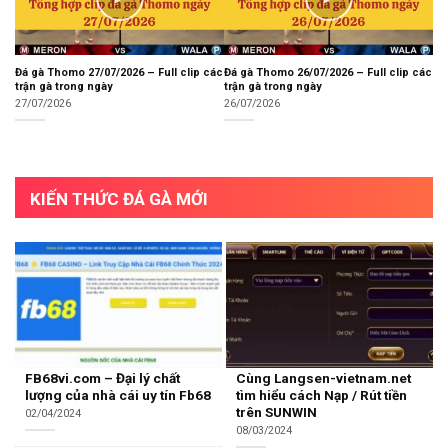
Đá gà Thomo 27/07/2026 – Full clip các
Đá gà Thomo 26/07/2026 – Full clip các
trận gà trong ngày
trận gà trong ngày
27/07/2026
26/07/2026
KIẾN THỨC ĐÁ GÀ MỚI
FB68vi.com – Đại lý chất
Cùng Langsen-vietnam.net
lượng của nhà cái uy tín Fb68
tìm hiểu cách Nạp / Rút tiền
trên SUNWIN
02/04/2024
08/03/2024