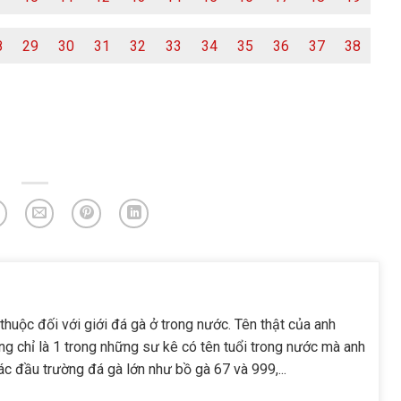
8
29
30
31
32
33
34
35
36
37
38
 thuộc đối với giới đá gà ở trong nước. Tên thật của anh
ng chỉ là 1 trong những sư kê có tên tuổi trong nước mà anh
các đầu trường đá gà lớn như bồ gà 67 và 999,...