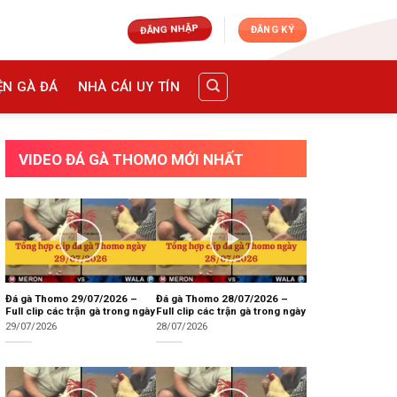
ĐĂNG NHẬP
ĐĂNG KÝ
ỆN GÀ ĐÁ
NHÀ CÁI UY TÍN
VIDEO ĐÁ GÀ THOMO MỚI NHẤT
Đá gà Thomo 29/07/2026 –
Đá gà Thomo 28/07/2026 –
Full clip các trận gà trong ngày
Full clip các trận gà trong ngày
29/07/2026
28/07/2026