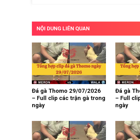
NỘI DUNG LIÊN QUAN
Đá gà Thomo 29/07/2026
Đá gà T
– Full clip các trận gà trong
– Full cl
ngày
ngày