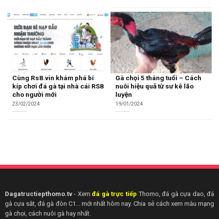
Cùng Rs8.vin khám phá bí
Gà chọi 5 tháng tuổi – Cách
kíp chơi đá gà tại nhà cái RS8
nuôi hiệu quả từ sư kê lão
cho người mới
luyện
23/02/2024
19/01/2024
Dagatructiepthomo.tv
- Xem
đá gà trực tiếp
Thomo, đá gà cựa dao, đá
gà cựa sắt, đá gà đòn C1... mới nhất hôm nay. Chia sẻ cách xem màu mạng
gà chọi, cách nuôi gà hay nhất.