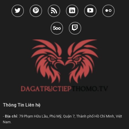
Thông Tin Liên hệ
-
Địa chỉ
: 79 Phạm Hữu Lầu, Phú Mỹ, Quận 7, Thành phố Hồ Chí Minh, Việt
Nam.