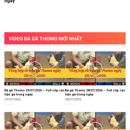
ngày
VIDEO ĐÁ GÀ THOMO MỚI NHẤT
Đá gà Thomo 29/07/2026 – Full clip các
Đá gà Thomo 28/07/2026 – Full clip các
trận gà trong ngày
trận gà trong ngày
29/07/2026
28/07/2026