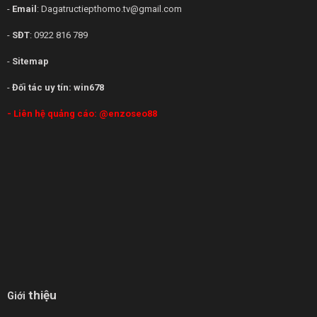
-
Email
:
Dagatructiepthomo.tv@gmail.com
-
SĐT
: 0922 816 789
-
Sitemap
-
Đối tác uy tín:
win678
- Liên hệ quảng cáo:
@enzoseo88
thiệu
Giới