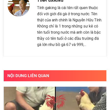
TÍNH GAKING
Tính gaking là cái tên rất quen thuộc
đối với giới đá gà ở trong nước. Tên
thật của anh chính là Nguyễn Hữu Tính.
Không chỉ là 1 trong những sư kê có
tên tuổi trong nước mà anh còn là bậc
thầy có tên tuổi ở các đầu trường đá
gà lớn như bồ gà 67 và 999,...
NỘI DUNG LIÊN QUAN