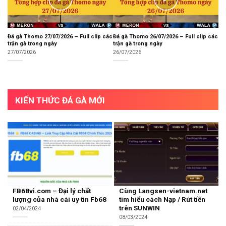
Đá gà Thomo 27/07/2026 – Full clip các
Đá gà Thomo 26/07/2026 – Full clip các
trận gà trong ngày
trận gà trong ngày
27/07/2026
26/07/2026
KIẾN THỨC ĐÁ GÀ MỚI
FB68vi.com – Đại lý chất
Cùng Langsen-vietnam.net
lượng của nhà cái uy tín Fb68
tìm hiểu cách Nạp / Rút tiền
trên SUNWIN
02/04/2024
08/03/2024