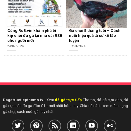
Cùng Rs8.vin khám phá bí
Gà chọi 5 tháng tuổi – Cách
kíp chơi đá gà tại nhà cái RS8
nuôi hiệu quả từ sư kê lão
cho người mới
luyện
23/02/2024
19/01/2024
Dagatructiepthomo.tv
- Xem
đá gà trực tiếp
Thomo, đá gà cựa dao, đá
gà cựa sắt, đá gà đòn C1... mới nhất hôm nay. Chia sẻ cách xem màu mạng
gà chọi, cách nuôi gà hay nhất.