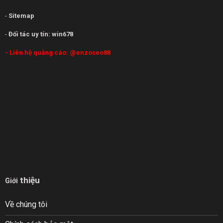
-
Sitemap
-
Đối tác uy tín:
win678
- Liên hệ quảng cáo:
@enzoseo88
thiệu
Giới
Về chúng tôi