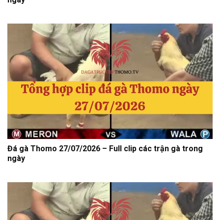
Đá gà Thomo 27/07/2026 – Full clip các trận gà trong
ngày