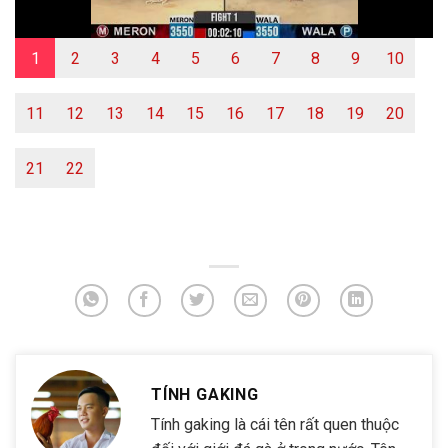
1
2
3
4
5
6
7
8
9
10
11
12
13
14
15
16
17
18
19
20
21
22
TÍNH GAKING
Tính gaking là cái tên rất quen thuộc