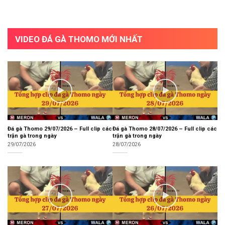
VIDEO ĐÁ GÀ THOMO MỚI NHẤT
Đá gà Thomo 29/07/2026 – Full clip các
Đá gà Thomo 28/07/2026 – Full clip các
trận gà trong ngày
trận gà trong ngày
29/07/2026
28/07/2026