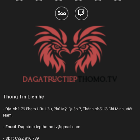
Thông Tin Liên hệ
-
Địa chỉ
: 79 Phạm Hữu Lầu, Phú Mỹ, Quận 7, Thành phố Hồ Chí Minh, Việt
Nam.
-
Email
:
Dagatructiepthomo.tv@gmail.com
-
SĐT
: 0922 816 789