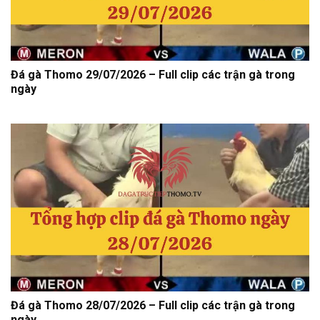
Đá gà Thomo 29/07/2026 – Full clip các trận gà trong
ngày
Đá gà Thomo 28/07/2026 – Full clip các trận gà trong
ngày