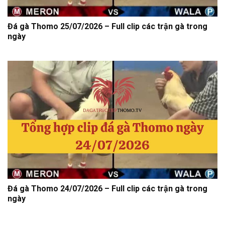
Đá gà Thomo 25/07/2026 – Full clip các trận gà trong
ngày
Đá gà Thomo 24/07/2026 – Full clip các trận gà trong
ngày