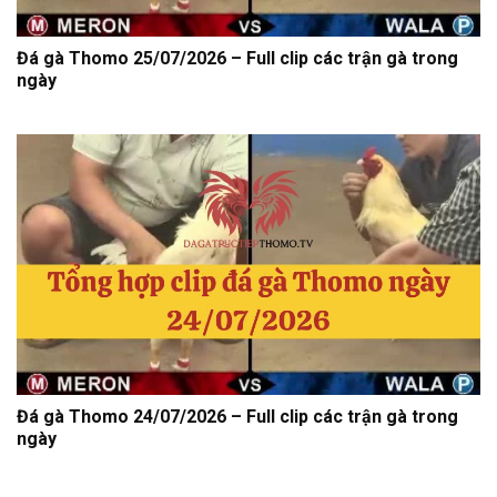
Đá gà Thomo 25/07/2026 – Full clip các trận gà trong
ngày
Đá gà Thomo 24/07/2026 – Full clip các trận gà trong
ngày