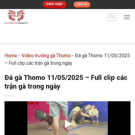
Skip
ĐĂNG NHẬP
ĐĂNG KÝ
to
content
Home
-
Video trường gà Thomo
-
Đá gà Thomo 11/05/2025
– Full clip các trận gà trong ngày
Đá gà Thomo 11/05/2025 – Full clip các
trận gà trong ngày