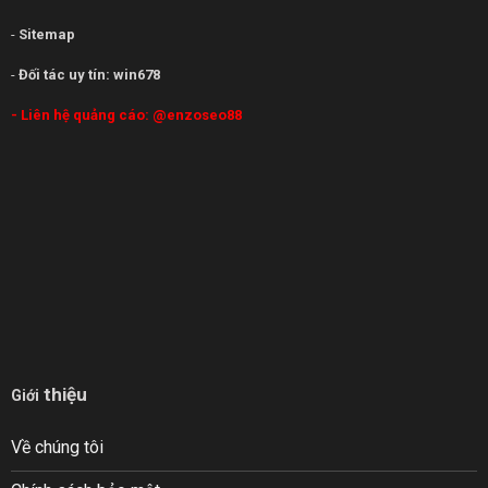
-
Sitemap
-
Đối tác uy tín:
win678
- Liên hệ quảng cáo:
@enzoseo88
thiệu
Giới
Về chúng tôi