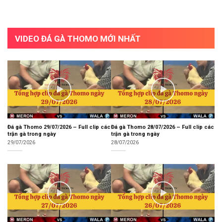
VIDEO ĐÁ GÀ THOMO MỚI NHẤT
Đá gà Thomo 29/07/2026 – Full clip các
Đá gà Thomo 28/07/2026 – Full clip các
trận gà trong ngày
trận gà trong ngày
29/07/2026
28/07/2026