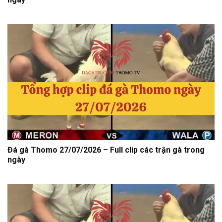
Đá gà Thomo 27/07/2026 – Full clip các trận gà trong
ngày