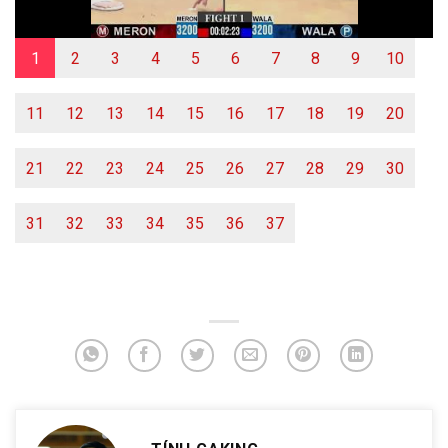
1
2
3
4
5
6
7
8
9
10
11
12
13
14
15
16
17
18
19
20
21
22
23
24
25
26
27
28
29
30
31
32
33
34
35
36
37