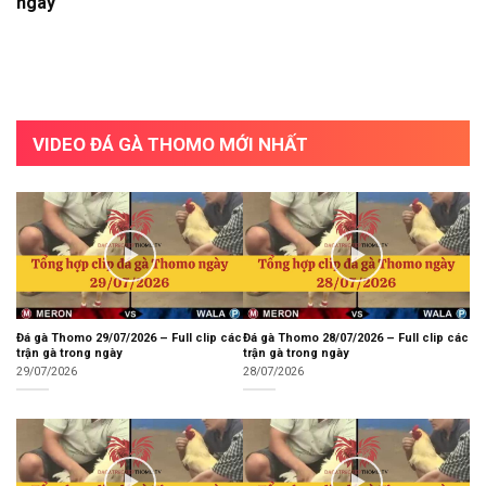
ngày
VIDEO ĐÁ GÀ THOMO MỚI NHẤT
Đá gà Thomo 29/07/2026 – Full clip các
Đá gà Thomo 28/07/2026 – Full clip các
trận gà trong ngày
trận gà trong ngày
29/07/2026
28/07/2026