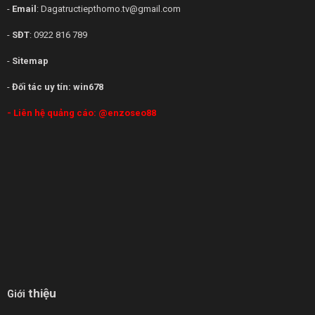
-
Email
:
Dagatructiepthomo.tv@gmail.com
-
SĐT
: 0922 816 789
-
Sitemap
-
Đối tác uy tín:
win678
- Liên hệ quảng cáo:
@enzoseo88
thiệu
Giới