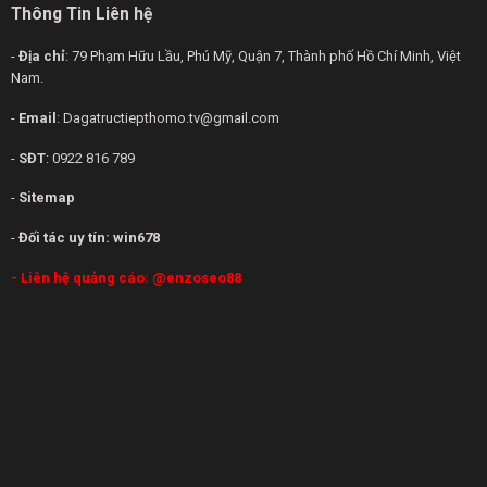
Thông Tin Liên hệ
-
Địa chỉ
: 79 Phạm Hữu Lầu, Phú Mỹ, Quận 7, Thành phố Hồ Chí Minh, Việt
Nam.
-
Email
:
Dagatructiepthomo.tv@gmail.com
-
SĐT
: 0922 816 789
-
Sitemap
-
Đối tác uy tín:
win678
- Liên hệ quảng cáo:
@enzoseo88