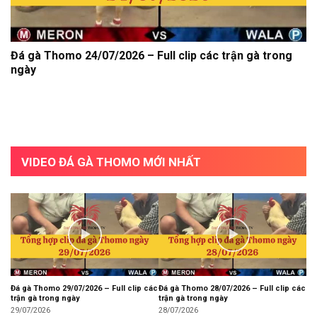
Đá gà Thomo 24/07/2026 – Full clip các trận gà trong
ngày
VIDEO ĐÁ GÀ THOMO MỚI NHẤT
Đá gà Thomo 29/07/2026 – Full clip các
Đá gà Thomo 28/07/2026 – Full clip các
trận gà trong ngày
trận gà trong ngày
29/07/2026
28/07/2026