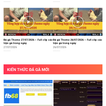
Đá gà Thomo 27/07/2026 – Full clip các
Đá gà Thomo 26/07/2026 – Full clip các
trận gà trong ngày
trận gà trong ngày
27/07/2026
26/07/2026
KIẾN THỨC ĐÁ GÀ MỚI