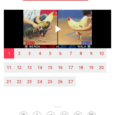
1
2
3
4
5
6
7
8
9
10
11
12
13
14
15
16
17
18
19
20
21
22
23
24
25
26
27