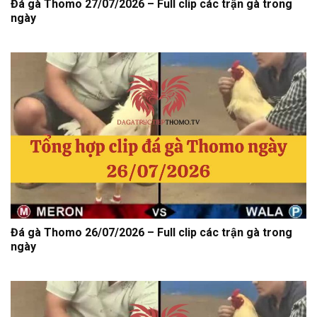
Đá gà Thomo 27/07/2026 – Full clip các trận gà trong
ngày
Đá gà Thomo 26/07/2026 – Full clip các trận gà trong
ngày