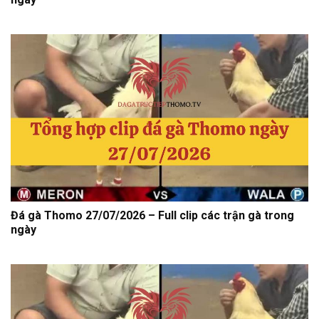
Đá gà Thomo 27/07/2026 – Full clip các trận gà trong
ngày