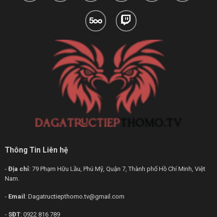
Thông Tin Liên hệ
-
Địa chỉ
: 79 Phạm Hữu Lầu, Phú Mỹ, Quận 7, Thành phố Hồ Chí Minh, Việt
Nam.
-
Email
:
Dagatructiepthomo.tv@gmail.com
-
SĐT
: 0922 816 789