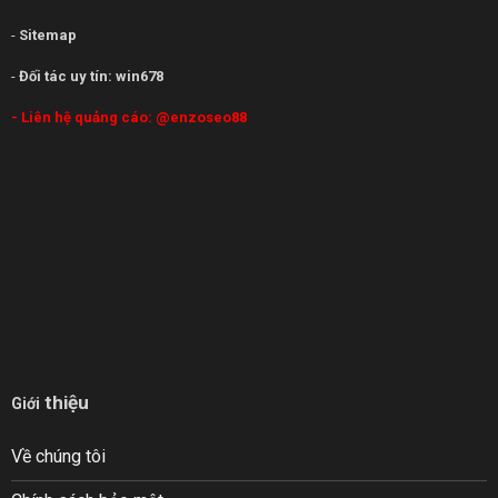
-
Sitemap
-
Đối tác uy tín:
win678
- Liên hệ quảng cáo:
@enzoseo88
thiệu
Giới
Về chúng tôi