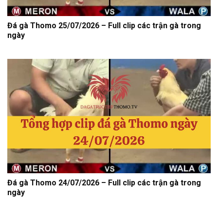
Đá gà Thomo 25/07/2026 – Full clip các trận gà trong
ngày
Đá gà Thomo 24/07/2026 – Full clip các trận gà trong
ngày