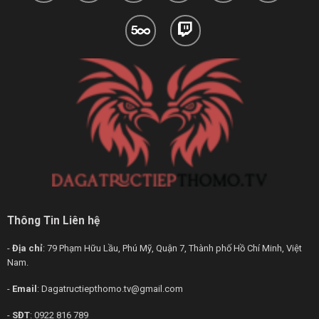
Thông Tin Liên hệ
-
Địa chỉ
: 79 Phạm Hữu Lầu, Phú Mỹ, Quận 7, Thành phố Hồ Chí Minh, Việt
Nam.
-
Email
:
Dagatructiepthomo.tv@gmail.com
-
SĐT
: 0922 816 789