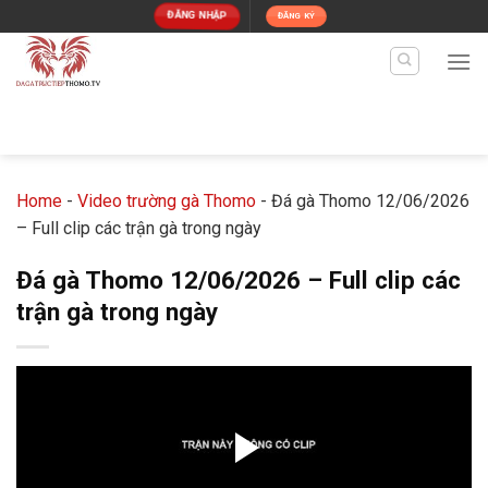
Skip
ĐĂNG NHẬP
ĐĂNG KÝ
to
content
Home
-
Video trường gà Thomo
-
Đá gà Thomo 12/06/2026
– Full clip các trận gà trong ngày
Đá gà Thomo 12/06/2026 – Full clip các
trận gà trong ngày