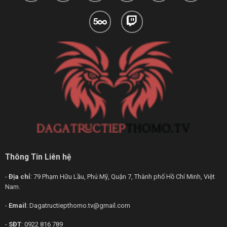
Thông Tin Liên hệ
-
Địa chỉ
: 79 Phạm Hữu Lầu, Phú Mỹ, Quận 7, Thành phố Hồ Chí Minh, Việt
Nam.
-
Email
:
Dagatructiepthomo.tv@gmail.com
-
SĐT
: 0922 816 789