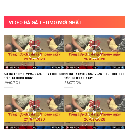
VIDEO ĐÁ GÀ THOMO MỚI NHẤT
Đá gà Thomo 29/07/2026 – Full clip các
Đá gà Thomo 28/07/2026 – Full clip các
trận gà trong ngày
trận gà trong ngày
29/07/2026
28/07/2026