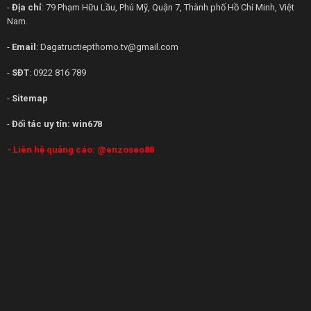
-
Địa chỉ
: 79 Phạm Hữu Lầu, Phú Mỹ, Quận 7, Thành phố Hồ Chí Minh, Việt
Nam.
-
Email
:
Dagatructiepthomo.tv@gmail.com
-
SĐT
: 0922 816 789
-
Sitemap
-
Đối tác uy tín:
win678
- Liên hệ quảng cáo:
@enzoseo88