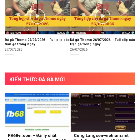
Đá gà Thomo 27/07/2026 – Full clip các
Đá gà Thomo 26/07/2026 – Full clip các
trận gà trong ngày
trận gà trong ngày
27/07/2026
26/07/2026
KIẾN THỨC ĐÁ GÀ MỚI
FB68vi.com – Đại lý chất
Cùng Langsen-vietnam.net