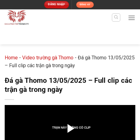
Skip
ĐĂNG NHẬP
ĐĂNG KÝ
to
content
Home
-
Video trường gà Thomo
-
Đá gà Thomo 13/05/2025
– Full clip các trận gà trong ngày
Đá gà Thomo 13/05/2025 – Full clip các
trận gà trong ngày