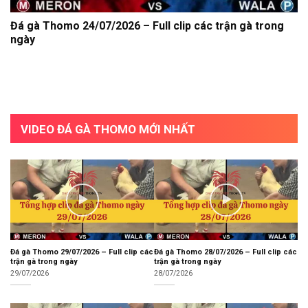
Đá gà Thomo 24/07/2026 – Full clip các trận gà trong
ngày
VIDEO ĐÁ GÀ THOMO MỚI NHẤT
Đá gà Thomo 29/07/2026 – Full clip các
Đá gà Thomo 28/07/2026 – Full clip các
trận gà trong ngày
trận gà trong ngày
29/07/2026
28/07/2026