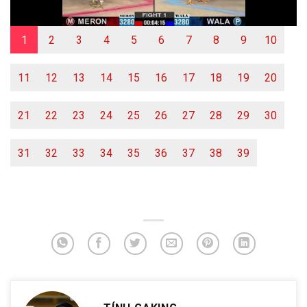
1
2
3
4
5
6
7
8
9
10
11
12
13
14
15
16
17
18
19
20
21
22
23
24
25
26
27
28
29
30
31
32
33
34
35
36
37
38
39