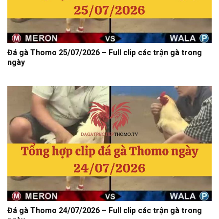
Đá gà Thomo 25/07/2026 – Full clip các trận gà trong
ngày
Đá gà Thomo 24/07/2026 – Full clip các trận gà trong