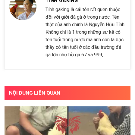
TÍNH GAKING
Tính gaking là cái tên rất quen thuộc
đối với giới đá gà ở trong nước. Tên
thật của anh chính là Nguyễn Hữu Tính.
Không chỉ là 1 trong những sư kê có
tên tuổi trong nước mà anh còn là bậc
thầy có tên tuổi ở các đầu trường đá
gà lớn như bồ gà 67 và 999,...
NỘI DUNG LIÊN QUAN