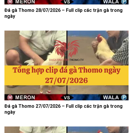
Đá gà Thomo 28/07/2026 – Full clip các trận gà trong
ngày
Đá gà Thomo 27/07/2026 – Full clip các trận gà trong
ngày