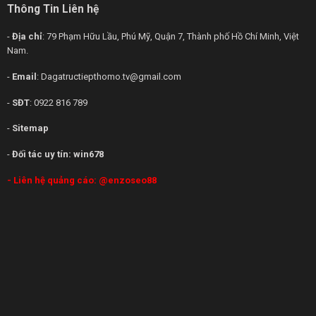
Thông Tin Liên hệ
-
Địa chỉ
: 79 Phạm Hữu Lầu, Phú Mỹ, Quận 7, Thành phố Hồ Chí Minh, Việt
Nam.
-
Email
:
Dagatructiepthomo.tv@gmail.com
-
SĐT
: 0922 816 789
-
Sitemap
-
Đối tác uy tín:
win678
- Liên hệ quảng cáo:
@enzoseo88