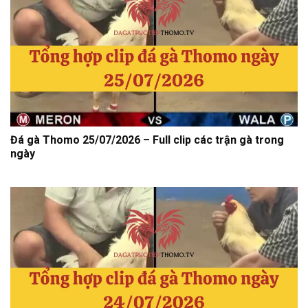
Đá gà Thomo 25/07/2026 – Full clip các trận gà trong
ngày