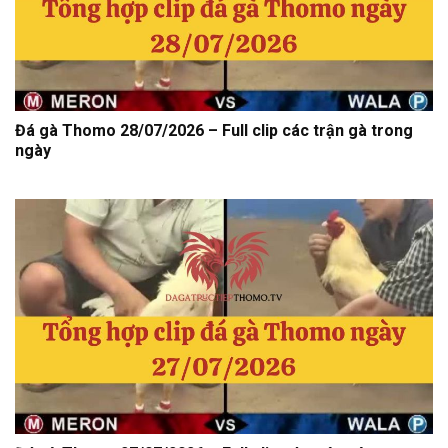
Đá gà Thomo 28/07/2026 – Full clip các trận gà trong
ngày