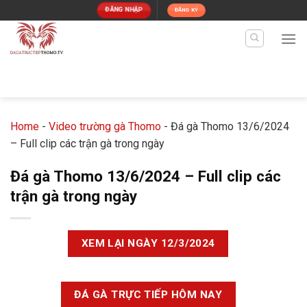
Skip
ĐĂNG NHẬP
ĐĂNG KÝ
to
content
Home
-
Video trường gà Thomo
-
Đá gà Thomo 13/6/2024
– Full clip các trận gà trong ngày
Đá gà Thomo 13/6/2024 – Full clip các
trận gà trong ngày
XEM LẠI NGÀY 12/3/2024
ĐÁ GÀ TRỰC TIẾP HÔM NAY