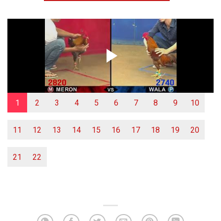
1
2
3
4
5
6
7
8
9
10
11
12
13
14
15
16
17
18
19
20
21
22