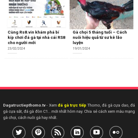
Cùng Rs8.vin khám phá bí
Gà chọi 5 tháng tuổi – Cách
kíp chơi đá gà tại nhà cái RS8
nuôi hiệu quả từ sư kê lão
cho người mới
luyện
23/02/2024
19/01/2024
Dagatructiepthomo.tv
- Xem
đá gà trực tiếp
Thomo, đá gà cựa dao, đá
gà cựa sắt, đá gà đòn C1... mới nhất hôm nay. Chia sẻ cách xem màu mạng
gà chọi, cách nuôi gà hay nhất.