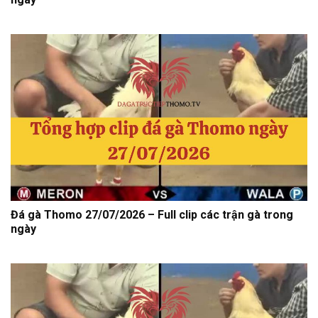
Đá gà Thomo 27/07/2026 – Full clip các trận gà trong
ngày