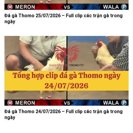
Đá gà Thomo 25/07/2026 – Full clip các trận gà trong
ngày
Đá gà Thomo 24/07/2026 – Full clip các trận gà trong
ngày