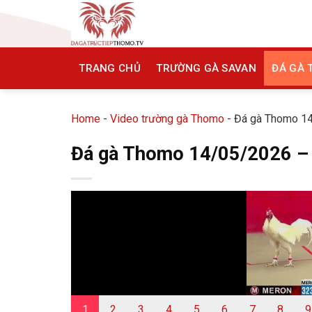
Skip
to
content
TRANG CHỦ
TRƯỜNG GÀ SAVAN
ĐÁ GÀ
Home
-
Video trường gà Thomo
-
Đá gà Thomo 14/
Đá gà Thomo 14/05/2026 – Fu
1
2
3
4
5
6
7
8
9