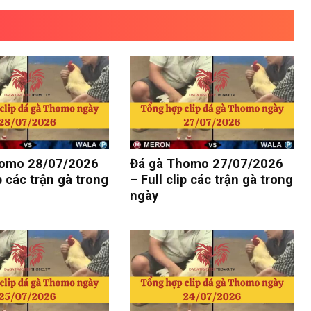
homo 28/07/2026
Đá gà Thomo 27/07/2026
ip các trận gà trong
– Full clip các trận gà trong
ngày