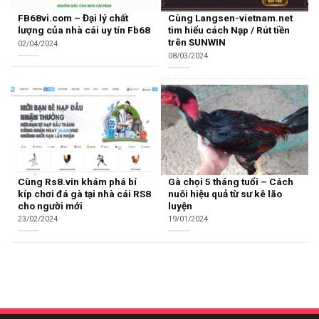
FB68vi.com – Đại lý chất
Cùng Langsen-vietnam.net
lượng của nhà cái uy tín Fb68
tìm hiểu cách Nạp / Rút tiền
trên SUNWIN
02/04/2024
08/03/2024
Cùng Rs8.vin khám phá bí
Gà chọi 5 tháng tuổi – Cách
kíp chơi đá gà tại nhà cái RS8
nuôi hiệu quả từ sư kê lão
cho người mới
luyện
23/02/2024
19/01/2024