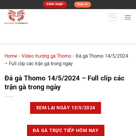
Skip
ĐĂNG NHẬP
ĐĂNG KÝ
to
content
Home
-
Video trường gà Thomo
-
Đá gà Thomo 14/5/2024
– Full clip các trận gà trong ngày
Đá gà Thomo 14/5/2024 – Full clip các
trận gà trong ngày
XEM LẠI NGÀY 13/5/2024
ĐÁ GÀ TRỰC TIẾP HÔM NAY