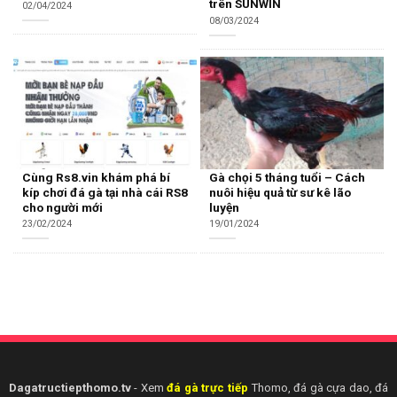
trên SUNWIN
02/04/2024
08/03/2024
Cùng Rs8.vin khám phá bí
Gà chọi 5 tháng tuổi – Cách
kíp chơi đá gà tại nhà cái RS8
nuôi hiệu quả từ sư kê lão
cho người mới
luyện
23/02/2024
19/01/2024
Dagatructiepthomo.tv
- Xem
đá gà trực tiếp
Thomo, đá gà cựa dao, đá