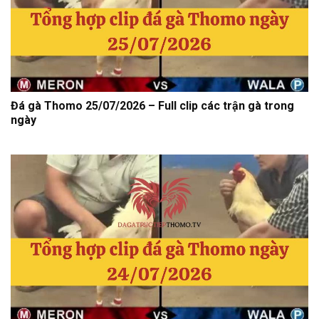
Đá gà Thomo 25/07/2026 – Full clip các trận gà trong
ngày