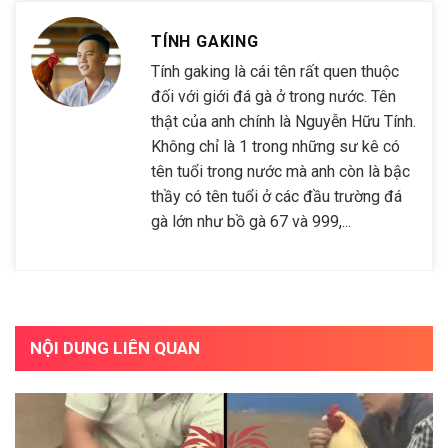
TÍNH GAKING
Tính gaking là cái tên rất quen thuộc
đối với giới đá gà ở trong nước. Tên
thật của anh chính là Nguyễn Hữu Tính.
Không chỉ là 1 trong những sư kê có
tên tuổi trong nước mà anh còn là bậc
thầy có tên tuổi ở các đầu trường đá
gà lớn như bồ gà 67 và 999,...
NỘI DUNG LIÊN QUAN