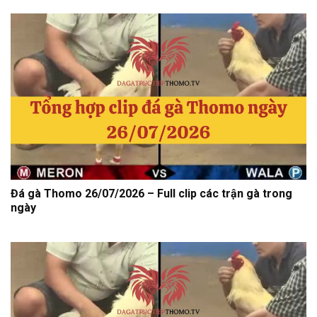
Đá gà Thomo 26/07/2026 – Full clip các trận gà trong
ngày