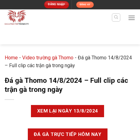
Skip
ĐĂNG NHẬP
ĐĂNG KÝ
to
content
Home
-
Video trường gà Thomo
-
Đá gà Thomo 14/8/2024
– Full clip các trận gà trong ngày
Đá gà Thomo 14/8/2024 – Full clip các
trận gà trong ngày
XEM LẠI NGÀY 13/8/2024
ĐÁ GÀ TRỰC TIẾP HÔM NAY