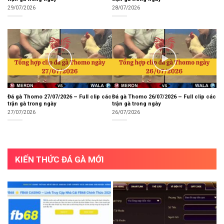
29/07/2026
28/07/2026
Đá gà Thomo 27/07/2026 – Full clip các
Đá gà Thomo 26/07/2026 – Full clip các
trận gà trong ngày
trận gà trong ngày
27/07/2026
26/07/2026
KIẾN THỨC ĐÁ GÀ MỚI