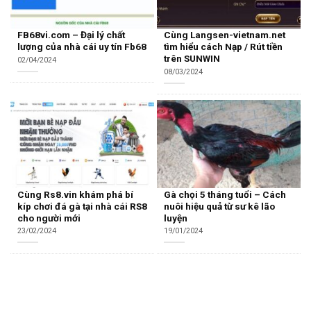
FB68vi.com – Đại lý chất
Cùng Langsen-vietnam.net
lượng của nhà cái uy tín Fb68
tìm hiểu cách Nạp / Rút tiền
trên SUNWIN
02/04/2024
08/03/2024
Cùng Rs8.vin khám phá bí
Gà chọi 5 tháng tuổi – Cách
kíp chơi đá gà tại nhà cái RS8
nuôi hiệu quả từ sư kê lão
cho người mới
luyện
23/02/2024
19/01/2024