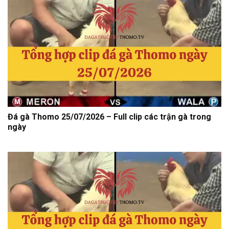
Đá gà Thomo 25/07/2026 – Full clip các trận gà trong
ngày