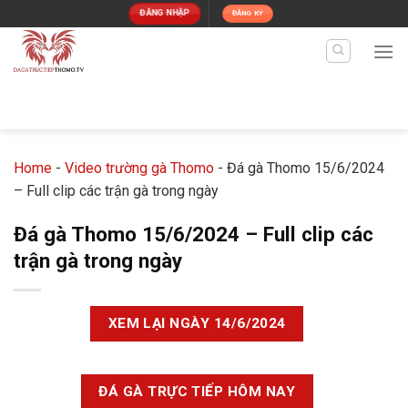
Skip
ĐĂNG NHẬP
ĐĂNG KÝ
to
content
Home
-
Video trường gà Thomo
-
Đá gà Thomo 15/6/2024
– Full clip các trận gà trong ngày
Đá gà Thomo 15/6/2024 – Full clip các
trận gà trong ngày
XEM LẠI NGÀY 14/6/2024
ĐÁ GÀ TRỰC TIẾP HÔM NAY