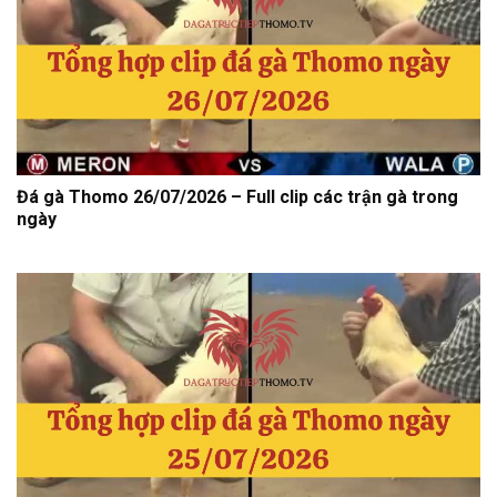
Đá gà Thomo 26/07/2026 – Full clip các trận gà trong
ngày