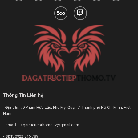
Thông Tin Liên hệ
-
Địa chỉ
: 79 Phạm Hữu Lầu, Phú Mỹ, Quận 7, Thành phố Hồ Chí Minh, Việt
Nam.
-
Email
:
Dagatructiepthomo.tv@gmail.com
-
SĐT
: 0922 816 789