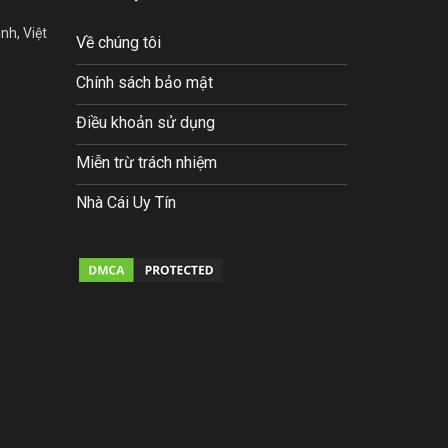
nh, Việt
Về chúng tôi
Chính sách bảo mật
Điều khoản sử dụng
Miễn trừ trách nhiệm
Nhà Cái Uy Tín