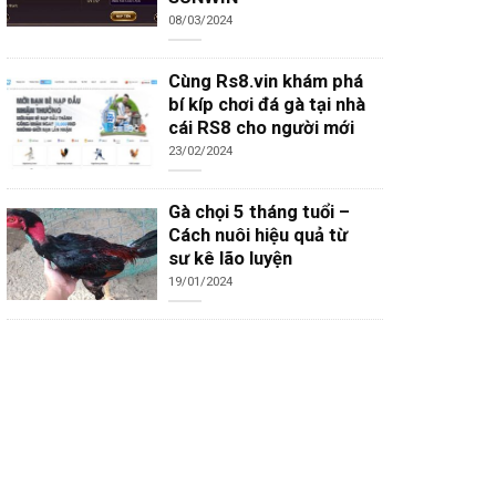
08/03/2024
Cùng Rs8.vin khám phá
bí kíp chơi đá gà tại nhà
cái RS8 cho người mới
23/02/2024
Gà chọi 5 tháng tuổi –
Cách nuôi hiệu quả từ
sư kê lão luyện
19/01/2024