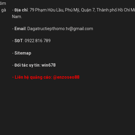
 hôm
 gà
-
Địa chỉ
: 79 Phạm Hữu Lầu, Phú Mỹ, Quận 7, Thành phố Hồ Chí Mi
Nam.
-
Email
:
Dagatructiepthomo.tv@gmail.com
-
SĐT
: 0922 816 789
-
Sitemap
-
Đối tác uy tín:
win678
- Liên hệ quảng cáo:
@enzoseo88