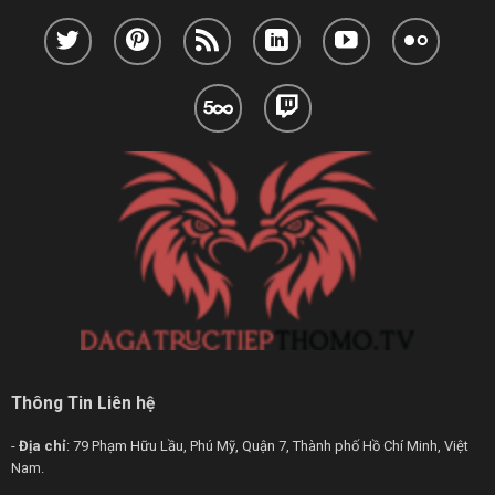
Thông Tin Liên hệ
-
Địa chỉ
: 79 Phạm Hữu Lầu, Phú Mỹ, Quận 7, Thành phố Hồ Chí Minh, Việt
Nam.