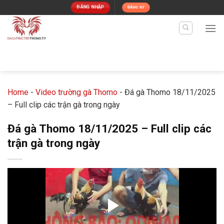
Skip
ĐĂNG NHẬP
ĐĂNG KÝ
to
content
Home
-
Video trường gà Thomo
-
Đá gà Thomo 18/11/2025
– Full clip các trận gà trong ngày
Đá gà Thomo 18/11/2025 – Full clip các
trận gà trong ngày