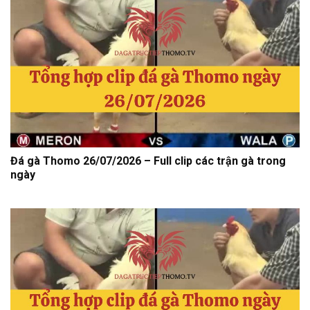
Đá gà Thomo 26/07/2026 – Full clip các trận gà trong
ngày