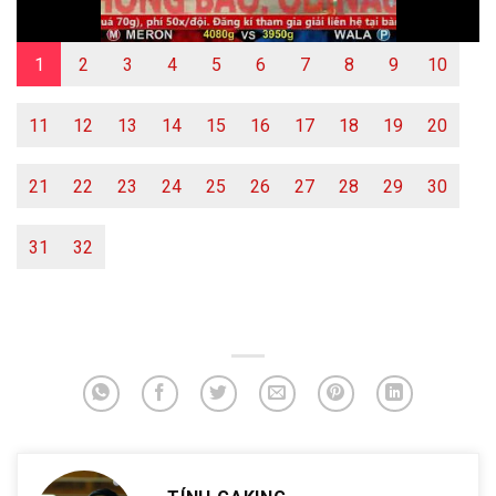
1
2
3
4
5
6
7
8
9
10
11
12
13
14
15
16
17
18
19
20
21
22
23
24
25
26
27
28
29
30
31
32