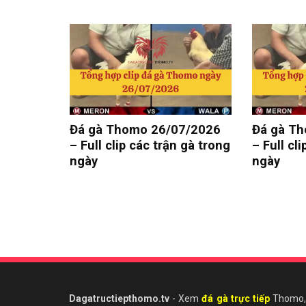
Đá gà Thomo 26/07/2026
Đá gà T
– Full clip các trận gà trong
– Full cl
ngày
ngày
Dagatructiepthomo.tv
- Xem
đá gà trực tiếp
Thomo,