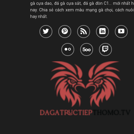
gà cựa dao, đá gà cựa sắt, đá gà đòn C1... mới nhất
nay. Chia sẻ cách xem màu mạng gà chọi, cách nuôi
hay nhất.