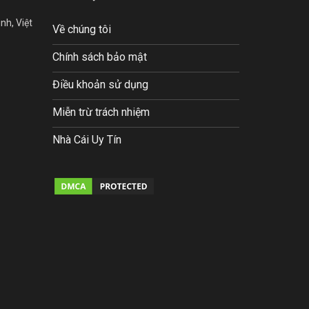
nh, Việt
Về chúng tôi
Chính sách bảo mật
Điều khoản sử dụng
Miễn trừ trách nhiệm
Nhà Cái Uy Tín