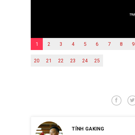
1
2
3
4
5
6
7
8
9
20
21
22
23
24
25
TÍNH GAKING