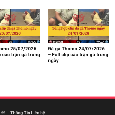
homo 25/07/2026
Đá gà Thomo 24/07/2026
ip các trận gà trong
– Full clip các trận gà trong
ngày
 đá
Thông Tin Liên hệ