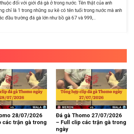
 thuộc đối với giới đá gà ở trong nước. Tên thật của anh
ng chỉ là 1 trong những sư kê có tên tuổi trong nước mà anh
các đầu trường đá gà lớn như bồ gà 67 và 999,...
homo 28/07/2026
Đá gà Thomo 27/07/2026
ip các trận gà trong
– Full clip các trận gà trong
ngày