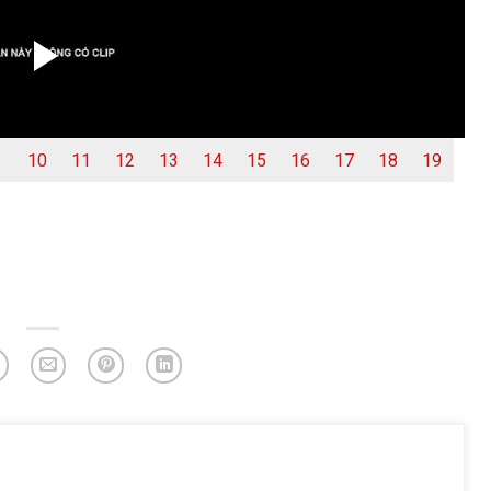
10
11
12
13
14
15
16
17
18
19