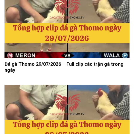
Đá gà Thomo 29/07/2026 – Full clip các trận gà trong
ngày