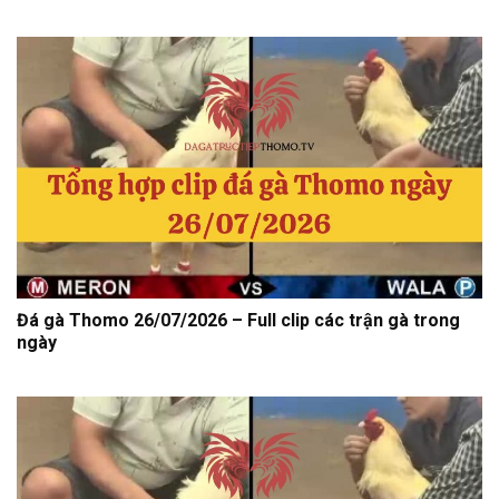
Đá gà Thomo 26/07/2026 – Full clip các trận gà trong
ngày