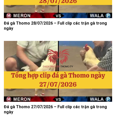
Đá gà Thomo 28/07/2026 – Full clip các trận gà trong
ngày
Đá gà Thomo 27/07/2026 – Full clip các trận gà trong
ngày