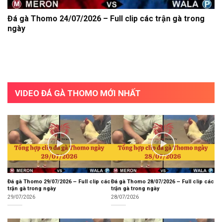
Đá gà Thomo 24/07/2026 – Full clip các trận gà trong
ngày
VIDEO ĐÁ GÀ THOMO MỚI NHẤT
Đá gà Thomo 29/07/2026 – Full clip các
Đá gà Thomo 28/07/2026 – Full clip các
trận gà trong ngày
trận gà trong ngày
29/07/2026
28/07/2026