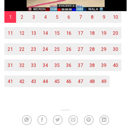
1
2
3
4
5
6
7
8
9
10
11
12
13
14
15
16
17
18
19
20
21
22
23
24
25
26
27
28
29
30
31
32
33
34
35
36
37
38
39
40
41
42
43
44
45
46
47
48
49