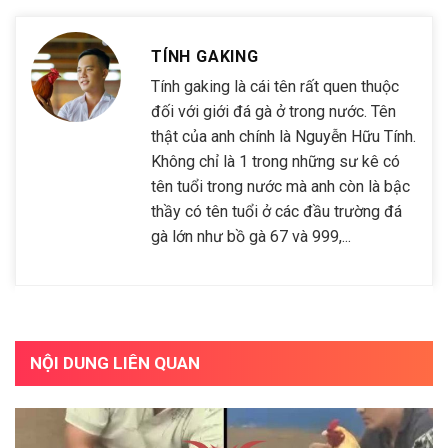
TÍNH GAKING
Tính gaking là cái tên rất quen thuộc
đối với giới đá gà ở trong nước. Tên
thật của anh chính là Nguyễn Hữu Tính.
Không chỉ là 1 trong những sư kê có
tên tuổi trong nước mà anh còn là bậc
thầy có tên tuổi ở các đầu trường đá
gà lớn như bồ gà 67 và 999,...
NỘI DUNG LIÊN QUAN