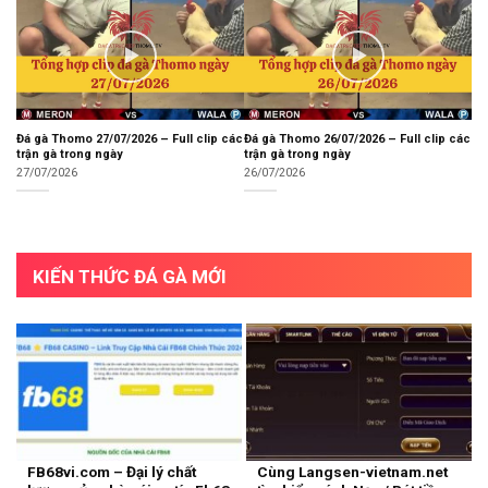
Đá gà Thomo 27/07/2026 – Full clip các
Đá gà Thomo 26/07/2026 – Full clip các
trận gà trong ngày
trận gà trong ngày
27/07/2026
26/07/2026
KIẾN THỨC ĐÁ GÀ MỚI
FB68vi.com – Đại lý chất
Cùng Langsen-vietnam.net