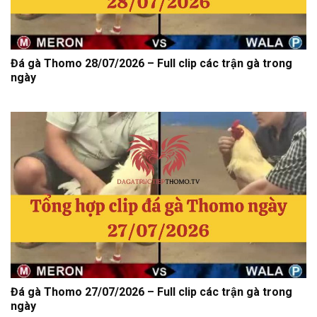
Đá gà Thomo 28/07/2026 – Full clip các trận gà trong
ngày
Đá gà Thomo 27/07/2026 – Full clip các trận gà trong
ngày