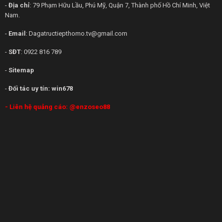
-
Địa chỉ
: 79 Phạm Hữu Lầu, Phú Mỹ, Quận 7, Thành phố Hồ Chí Minh, Việt
Nam.
-
Email
:
Dagatructiepthomo.tv@gmail.com
-
SĐT
: 0922 816 789
-
Sitemap
-
Đối tác uy tín:
win678
- Liên hệ quảng cáo:
@enzoseo88