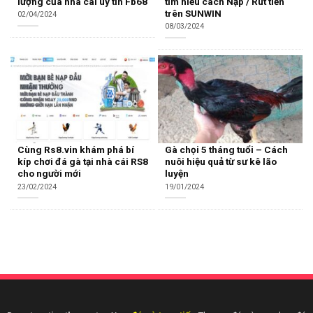
lượng của nhà cái uy tín Fb68
tìm hiểu cách Nạp / Rút tiền
trên SUNWIN
02/04/2024
08/03/2024
Cùng Rs8.vin khám phá bí
Gà chọi 5 tháng tuổi – Cách
kíp chơi đá gà tại nhà cái RS8
nuôi hiệu quả từ sư kê lão
cho người mới
luyện
23/02/2024
19/01/2024