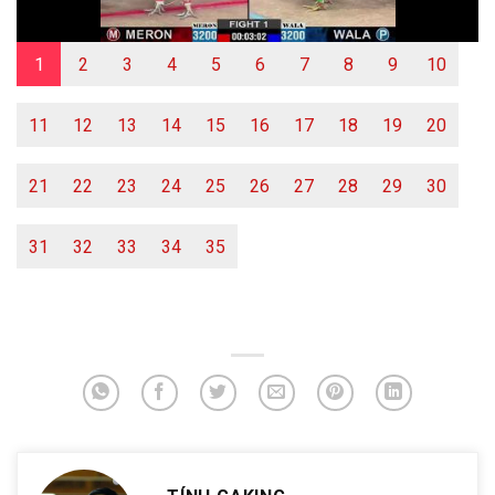
1
2
3
4
5
6
7
8
9
10
11
12
13
14
15
16
17
18
19
20
21
22
23
24
25
26
27
28
29
30
31
32
33
34
35