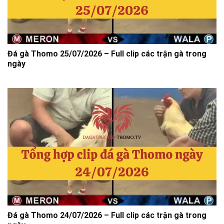
Đá gà Thomo 25/07/2026 – Full clip các trận gà trong
ngày
Đá gà Thomo 24/07/2026 – Full clip các trận gà trong