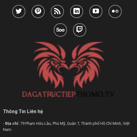
Thông Tin Liên hệ
-
Địa chỉ
: 79 Phạm Hữu Lầu, Phú Mỹ, Quận 7, Thành phố Hồ Chí Minh, Việt
Nam.