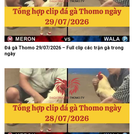
Đá gà Thomo 29/07/2026 – Full clip các trận gà trong
ngày