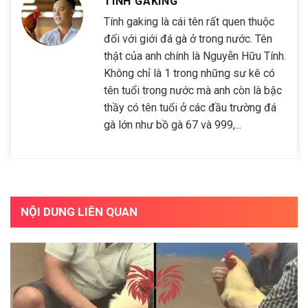
TÍNH GAKING
Tính gaking là cái tên rất quen thuộc
đối với giới đá gà ở trong nước. Tên
thật của anh chính là Nguyễn Hữu Tính.
Không chỉ là 1 trong những sư kê có
tên tuổi trong nước mà anh còn là bậc
thầy có tên tuổi ở các đầu trường đá
gà lớn như bồ gà 67 và 999,...
NỘI DUNG LIÊN QUAN