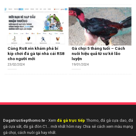
Cùng Rs8.vin khám phá bí
Gà chọi 5 tháng tuổi – Cách
kíp chơi đá gà tại nhà cái RS8
nuôi hiệu quả từ sư kê lão
cho người mới
luyện
23/02/2024
19/01/2024
Dagatructiepthomo.tv
- Xem
đá gà trực tiếp
Thomo, đá gà cựa dao, đá
gà cựa sắt, đá gà đòn C1... mới nhất hôm nay. Chia sẻ cách xem màu mạng
gà chọi, cách nuôi gà hay nhất.