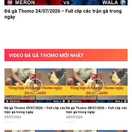
Đá gà Thomo 24/07/2026 – Full clip các trận gà trong
ngày
VIDEO ĐÁ GÀ THOMO MỚI NHẤT
Đá gà Thomo 29/07/2026 – Full clip các
Đá gà Thomo 28/07/2026 – Full clip các
trận gà trong ngày
trận gà trong ngày
29/07/2026
28/07/2026