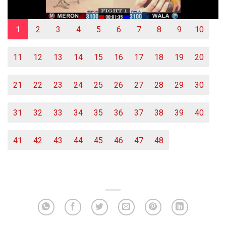
1
2
3
4
5
6
7
8
9
10
11
12
13
14
15
16
17
18
19
20
21
22
23
24
25
26
27
28
29
30
31
32
33
34
35
36
37
38
39
40
41
42
43
44
45
46
47
48