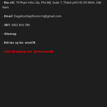
-
Địa chỉ
: 79 Phạm Hữu Lầu, Phú Mỹ, Quận 7, Thành phố Hồ Chí Minh, Việt
Nam.
-
Email
:
Dagatructiepthomo.tv@gmail.com
-
SĐT
: 0922 816 789
-
Sitemap
-
Đối tác uy tín:
win678
- Liên hệ quảng cáo:
@enzoseo88