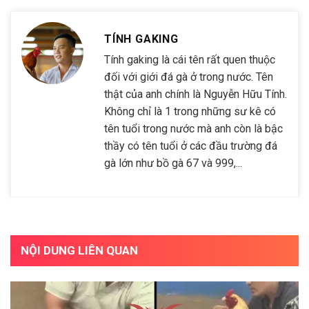
TÍNH GAKING
Tính gaking là cái tên rất quen thuộc
đối với giới đá gà ở trong nước. Tên
thật của anh chính là Nguyễn Hữu Tính.
Không chỉ là 1 trong những sư kê có
tên tuổi trong nước mà anh còn là bậc
thầy có tên tuổi ở các đầu trường đá
gà lớn như bồ gà 67 và 999,...
NỘI DUNG LIÊN QUAN