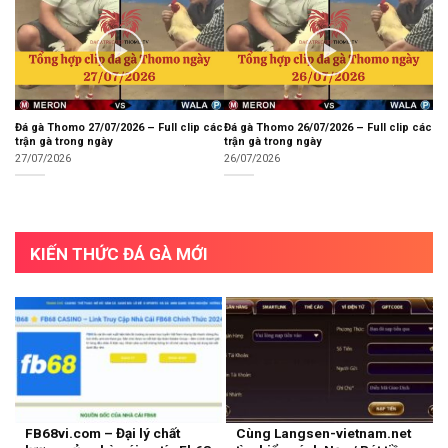
Đá gà Thomo 27/07/2026 – Full clip các
Đá gà Thomo 26/07/2026 – Full clip các
trận gà trong ngày
trận gà trong ngày
27/07/2026
26/07/2026
KIẾN THỨC ĐÁ GÀ MỚI
FB68vi.com – Đại lý chất
Cùng Langsen-vietnam.net