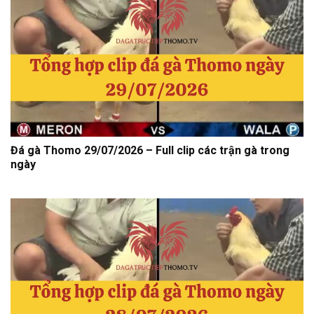
Đá gà Thomo 29/07/2026 – Full clip các trận gà trong
ngày