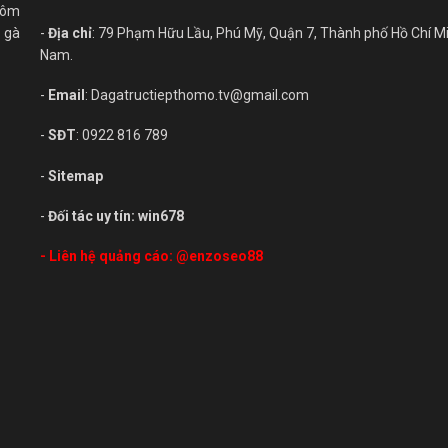
 hôm
 gà
-
Địa chỉ
: 79 Phạm Hữu Lầu, Phú Mỹ, Quận 7, Thành phố Hồ Chí Mi
Nam.
-
Email
:
Dagatructiepthomo.tv@gmail.com
-
SĐT
: 0922 816 789
-
Sitemap
-
Đối tác uy tín:
win678
- Liên hệ quảng cáo:
@enzoseo88