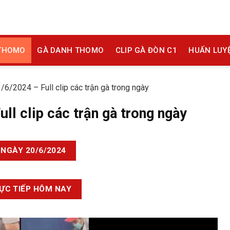
 THOMO
GÀ DANH THOMO
CLIP GÀ ĐÒN C1
HUẤN LUY
6/2024 – Full clip các trận gà trong ngày
l clip các trận gà trong ngày
 NGÀY 20/6/2024
ỰC TIẾP HÔM NAY