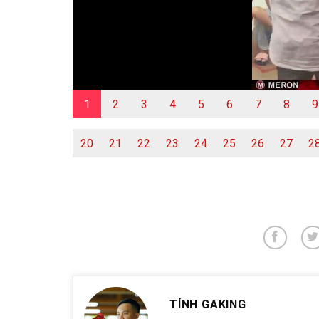
1
2
3
4
5
6
7
8
9
20
21
22
23
24
25
26
27
2
TÍNH GAKING