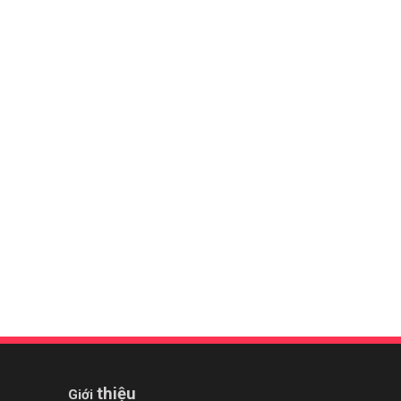
thiệu
Giới