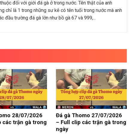
 thuộc đối với giới đá gà ở trong nước. Tên thật của anh
ng chỉ là 1 trong những sư kê có tên tuổi trong nước mà anh
các đầu trường đá gà lớn như bồ gà 67 và 999,...
homo 28/07/2026
Đá gà Thomo 27/07/2026
ip các trận gà trong
– Full clip các trận gà trong
ngày