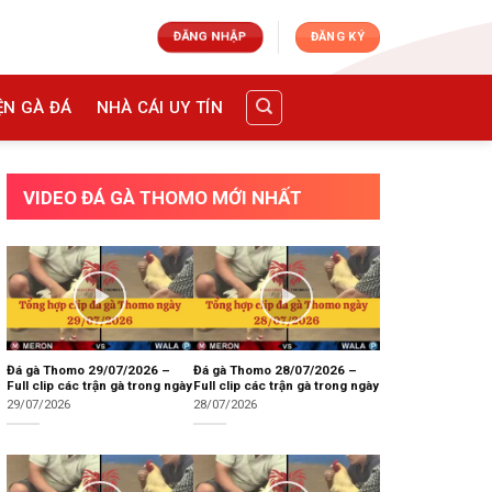
ĐĂNG NHẬP
ĐĂNG KÝ
ỆN GÀ ĐÁ
NHÀ CÁI UY TÍN
VIDEO ĐÁ GÀ THOMO MỚI NHẤT
Đá gà Thomo 29/07/2026 –
Đá gà Thomo 28/07/2026 –
Full clip các trận gà trong ngày
Full clip các trận gà trong ngày
29/07/2026
28/07/2026