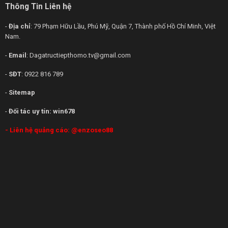
Thông Tin Liên hệ
-
Địa chỉ
: 79 Phạm Hữu Lầu, Phú Mỹ, Quận 7, Thành phố Hồ Chí Minh, Việt
Nam.
-
Email
:
Dagatructiepthomo.tv@gmail.com
-
SĐT
: 0922 816 789
-
Sitemap
-
Đối tác uy tín:
win678
- Liên hệ quảng cáo:
@enzoseo88