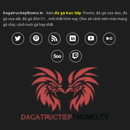
Dagatructiepthomo.tv
- Xem
đá gà trực tiếp
Thomo, đá gà cựa dao, đá
gà cựa sắt, đá gà đòn C1... mới nhất hôm nay. Chia sẻ cách xem màu mạng
gà chọi, cách nuôi gà hay nhất.