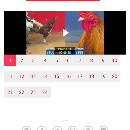
1
2
3
4
5
6
7
8
9
10
11
12
13
14
15
16
17
18
19
20
21
22
23
24