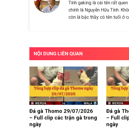
Tính gaking là cái tên rất quen
chính là Nguyễn Hữu Tính. Khô
còn là bậc thầy có tên tuổi ở 
NỘI DUNG LIÊN QUAN
Đá gà Thomo 29/07/2026
Đá gà T
– Full clip các trận gà trong
– Full cl
ngày
ngày