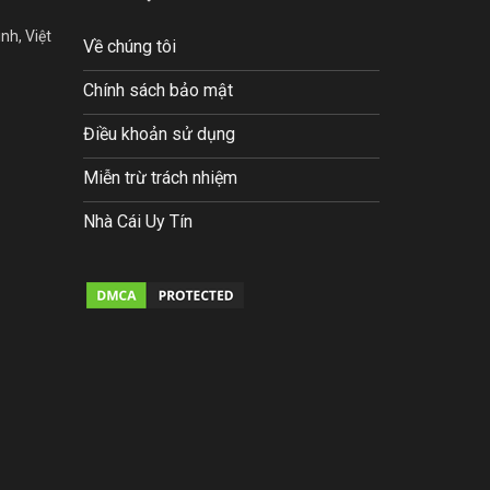
nh, Việt
Về chúng tôi
Chính sách bảo mật
Điều khoản sử dụng
Miễn trừ trách nhiệm
Nhà Cái Uy Tín