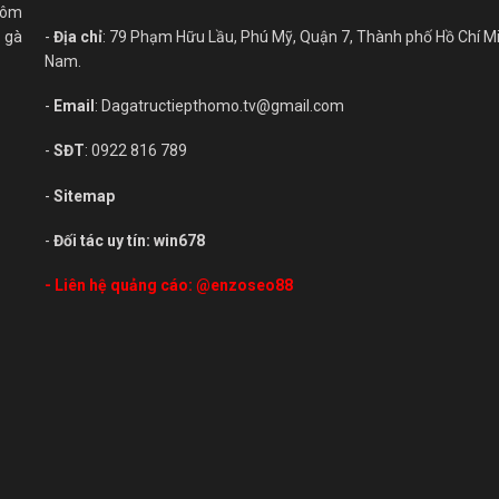
 hôm
 gà
-
Địa chỉ
: 79 Phạm Hữu Lầu, Phú Mỹ, Quận 7, Thành phố Hồ Chí Mi
Nam.
-
Email
:
Dagatructiepthomo.tv@gmail.com
-
SĐT
: 0922 816 789
-
Sitemap
-
Đối tác uy tín:
win678
- Liên hệ quảng cáo:
@enzoseo88