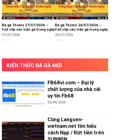
Đá gà Thomo 27/07/2026 –
Đá gà Thomo 26/07/2026 –
Full clip các trận gà trong ngày
Full clip các trận gà trong ngày
27/07/2026
26/07/2026
KIẾN THỨC ĐÁ GÀ MỚI
FB68vi.com – Đại lý
chất lượng của nhà cái
uy tín Fb68
02/04/2024
Cùng Langsen-
vietnam.net tìm hiểu
cách Nạp / Rút tiền trên
SUNWIN