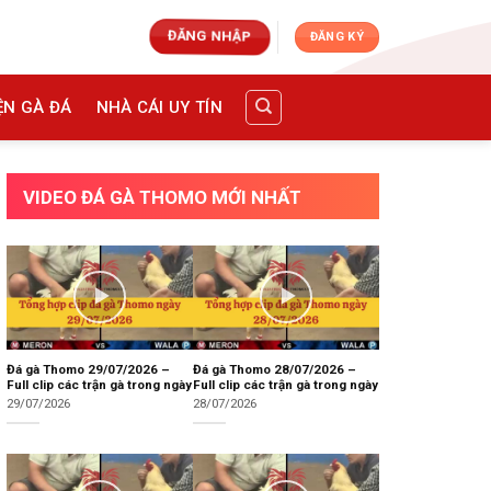
ĐĂNG NHẬP
ĐĂNG KÝ
ỆN GÀ ĐÁ
NHÀ CÁI UY TÍN
VIDEO ĐÁ GÀ THOMO MỚI NHẤT
Đá gà Thomo 29/07/2026 –
Đá gà Thomo 28/07/2026 –
Full clip các trận gà trong ngày
Full clip các trận gà trong ngày
29/07/2026
28/07/2026