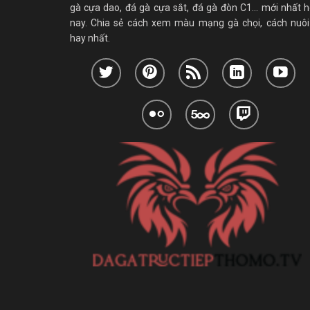
gà cựa dao, đá gà cựa sắt, đá gà đòn C1... mới nhất
nay. Chia sẻ cách xem màu mạng gà chọi, cách nuôi
hay nhất.