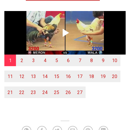
1
2
3
4
5
6
7
8
9
10
11
12
13
14
15
16
17
18
19
20
21
22
23
24
25
26
27