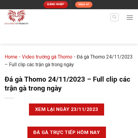
Skip
ĐĂNG NHẬP
ĐĂNG KÝ
to
content
Home
-
Video trường gà Thomo
-
Đá gà Thomo 24/11/2023
– Full clip các trận gà trong ngày
Đá gà Thomo 24/11/2023 – Full clip các
trận gà trong ngày
XEM LẠI NGÀY 23/11/2023
ĐÁ GÀ TRỰC TIẾP HÔM NAY