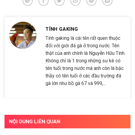
TÍNH GAKING
Tính gaking là cái tên rất quen thuộc
đối với giới đá gà ở trong nước. Tên
thật của anh chính là Nguyễn Hữu Tính.
Không chỉ là 1 trong những sư kê có
tên tuổi trong nước mà anh còn là bậc
thầy có tên tuổi ở các đầu trường đá
gà lớn như bồ gà 67 và 999,...
NỘI DUNG LIÊN QUAN