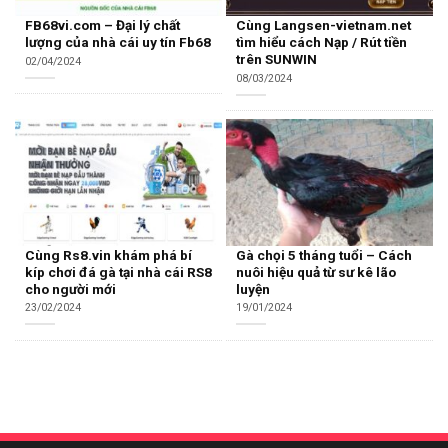
FB68vi.com – Đại lý chất
Cùng Langsen-vietnam.net
lượng của nhà cái uy tín Fb68
tìm hiểu cách Nạp / Rút tiền
trên SUNWIN
02/04/2024
08/03/2024
Cùng Rs8.vin khám phá bí
Gà chọi 5 tháng tuổi – Cách
kíp chơi đá gà tại nhà cái RS8
nuôi hiệu quả từ sư kê lão
cho người mới
luyện
23/02/2024
19/01/2024