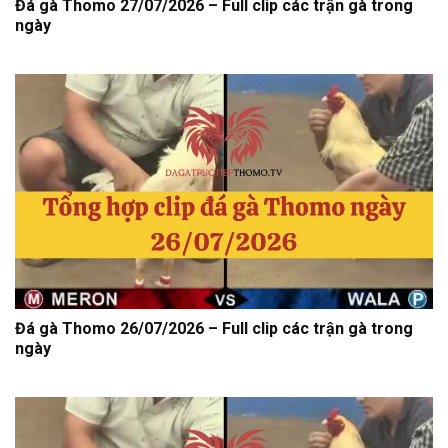
Đá gà Thomo 27/07/2026 – Full clip các trận gà trong
ngày
Đá gà Thomo 26/07/2026 – Full clip các trận gà trong
ngày