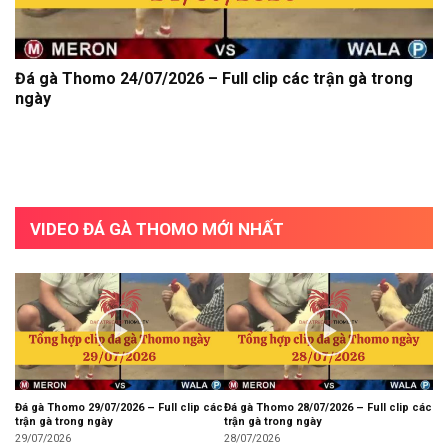
Đá gà Thomo 24/07/2026 – Full clip các trận gà trong
ngày
VIDEO ĐÁ GÀ THOMO MỚI NHẤT
Đá gà Thomo 29/07/2026 – Full clip các
Đá gà Thomo 28/07/2026 – Full clip các
trận gà trong ngày
trận gà trong ngày
29/07/2026
28/07/2026