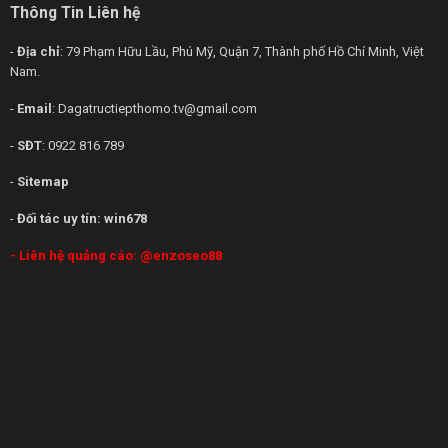
Thông Tin Liên hệ
-
Địa chỉ
: 79 Phạm Hữu Lầu, Phú Mỹ, Quận 7, Thành phố Hồ Chí Minh, Việt
Nam.
-
Email
:
Dagatructiepthomo.tv@gmail.com
-
SĐT
: 0922 816 789
-
Sitemap
-
Đối tác uy tín:
win678
- Liên hệ quảng cáo:
@enzoseo88