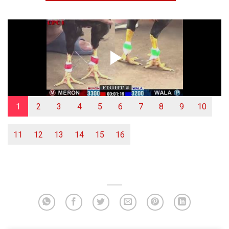
1
2
3
4
5
6
7
8
9
10
11
12
13
14
15
16