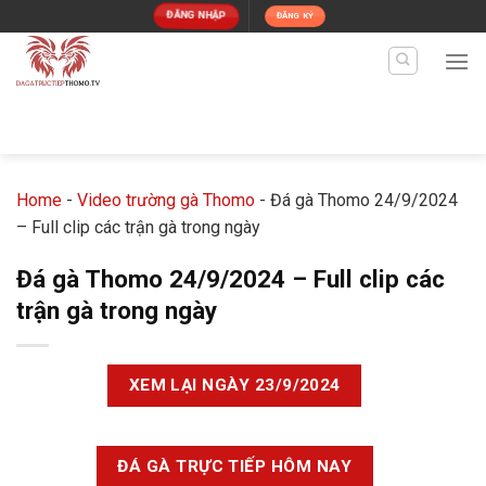
Skip
ĐĂNG NHẬP
ĐĂNG KÝ
to
content
Home
-
Video trường gà Thomo
-
Đá gà Thomo 24/9/2024
– Full clip các trận gà trong ngày
Đá gà Thomo 24/9/2024 – Full clip các
trận gà trong ngày
XEM LẠI NGÀY 23/9/2024
ĐÁ GÀ TRỰC TIẾP HÔM NAY