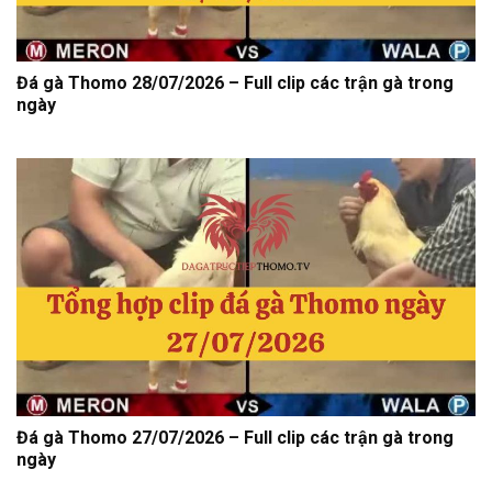
Đá gà Thomo 28/07/2026 – Full clip các trận gà trong
ngày
Đá gà Thomo 27/07/2026 – Full clip các trận gà trong
ngày