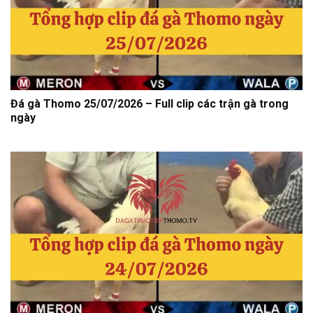
Đá gà Thomo 25/07/2026 – Full clip các trận gà trong
ngày