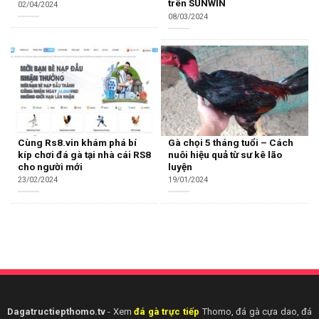
trên SUNWIN
02/04/2024
08/03/2024
Cùng Rs8.vin khám phá bí
Gà chọi 5 tháng tuổi – Cách
kíp chơi đá gà tại nhà cái RS8
nuôi hiệu quả từ sư kê lão
cho người mới
luyện
23/02/2024
19/01/2024
Dagatructiepthomo.tv
- Xem
đá gà trực tiếp
Thomo, đá gà cựa dao, đá