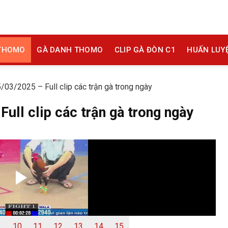
 THOMO
GÀ DANH THOMO
CLIP GÀ ĐÒN C1
HUẤN LUY
03/2025 – Full clip các trận gà trong ngày
ll clip các trận gà trong ngày
10
11
12
13
14
15