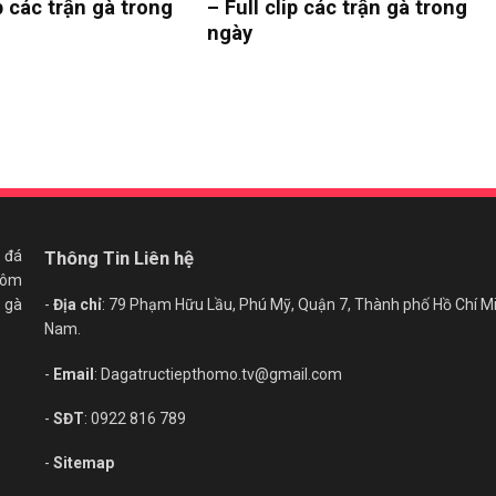
ip các trận gà trong
– Full clip các trận gà trong
ngày
 đá
Thông Tin Liên hệ
 hôm
 gà
-
Địa chỉ
: 79 Phạm Hữu Lầu, Phú Mỹ, Quận 7, Thành phố Hồ Chí Mi
Nam.
-
Email
:
Dagatructiepthomo.tv@gmail.com
-
SĐT
: 0922 816 789
-
Sitemap