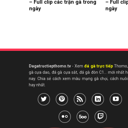
– Full clip các trận gà trong
– Full cl
ngày
ngày
Dagatructiepthomo.tv
- Xem
đá gà trực tiếp
Thomo,
gà cựa dao, đá gà cựa sắt, đá gà đòn C1... mới nhất
nay. Chia sẻ cách xem màu mạng gà chọi, cách nuôi
hay nhất.