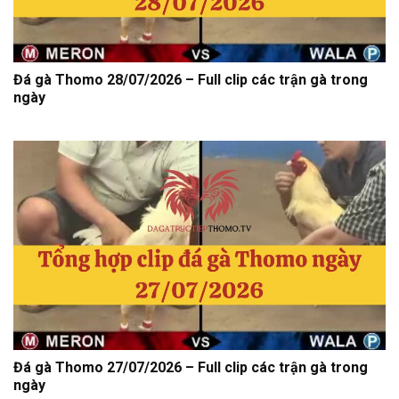
Đá gà Thomo 28/07/2026 – Full clip các trận gà trong
ngày
Đá gà Thomo 27/07/2026 – Full clip các trận gà trong
ngày