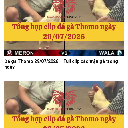
Đá gà Thomo 29/07/2026 – Full clip các trận gà trong
ngày