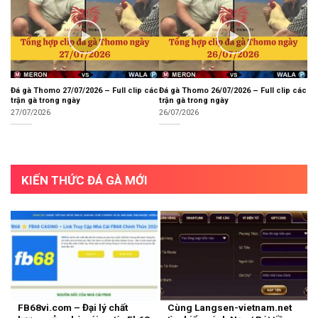
Đá gà Thomo 27/07/2026 – Full clip các
Đá gà Thomo 26/07/2026 – Full clip các
trận gà trong ngày
trận gà trong ngày
27/07/2026
26/07/2026
KIẾN THỨC ĐÁ GÀ MỚI
FB68vi.com – Đại lý chất
Cùng Langsen-vietnam.net