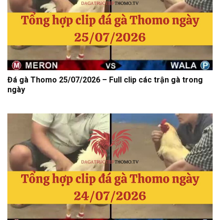
Đá gà Thomo 25/07/2026 – Full clip các trận gà trong
ngày