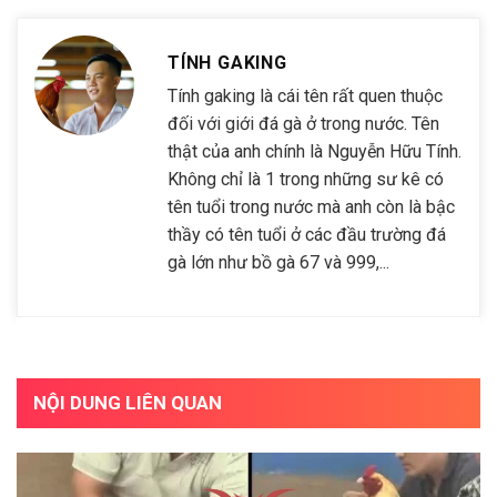
TÍNH GAKING
Tính gaking là cái tên rất quen thuộc
đối với giới đá gà ở trong nước. Tên
thật của anh chính là Nguyễn Hữu Tính.
Không chỉ là 1 trong những sư kê có
tên tuổi trong nước mà anh còn là bậc
thầy có tên tuổi ở các đầu trường đá
gà lớn như bồ gà 67 và 999,...
NỘI DUNG LIÊN QUAN