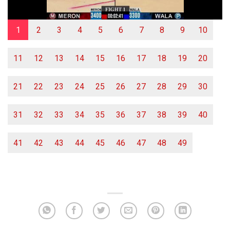
1
2
3
4
5
6
7
8
9
10
11
12
13
14
15
16
17
18
19
20
21
22
23
24
25
26
27
28
29
30
31
32
33
34
35
36
37
38
39
40
41
42
43
44
45
46
47
48
49