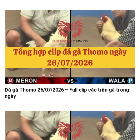
Đá gà Thomo 26/07/2026 – Full clip các trận gà trong
ngày