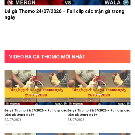
Đá gà Thomo 24/07/2026 – Full clip các trận gà trong
ngày
VIDEO ĐÁ GÀ THOMO MỚI NHẤT
Đá gà Thomo 29/07/2026 – Full clip các
Đá gà Thomo 28/07/2026 – Full clip các
trận gà trong ngày
trận gà trong ngày
29/07/2026
28/07/2026