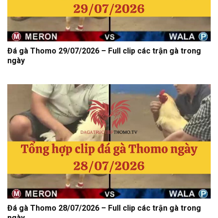
Đá gà Thomo 29/07/2026 – Full clip các trận gà trong
ngày
Đá gà Thomo 28/07/2026 – Full clip các trận gà trong
ngày