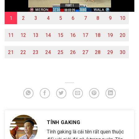
1
2
3
4
5
6
7
8
9
10
11
12
13
14
15
16
17
18
19
20
21
22
23
24
25
26
27
28
29
30
TÍNH GAKING
Tính gaking là cái tên rất quen thuộc