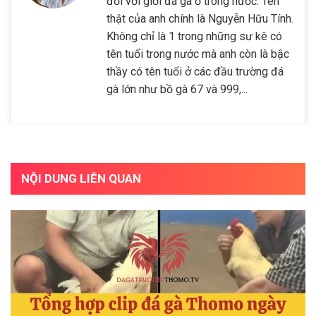
đối với giới đá gà ở trong nước. Tên
thật của anh chính là Nguyễn Hữu Tính.
Không chỉ là 1 trong những sư kê có
tên tuổi trong nước mà anh còn là bậc
thầy có tên tuổi ở các đầu trường đá
gà lớn như bồ gà 67 và 999,...
NỘI DUNG LIÊN QUAN