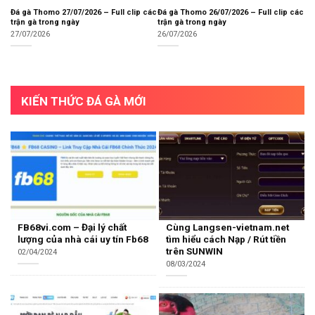
Đá gà Thomo 27/07/2026 – Full clip các
Đá gà Thomo 26/07/2026 – Full clip các
trận gà trong ngày
trận gà trong ngày
27/07/2026
26/07/2026
KIẾN THỨC ĐÁ GÀ MỚI
FB68vi.com – Đại lý chất
Cùng Langsen-vietnam.net
lượng của nhà cái uy tín Fb68
tìm hiểu cách Nạp / Rút tiền
trên SUNWIN
02/04/2024
08/03/2024