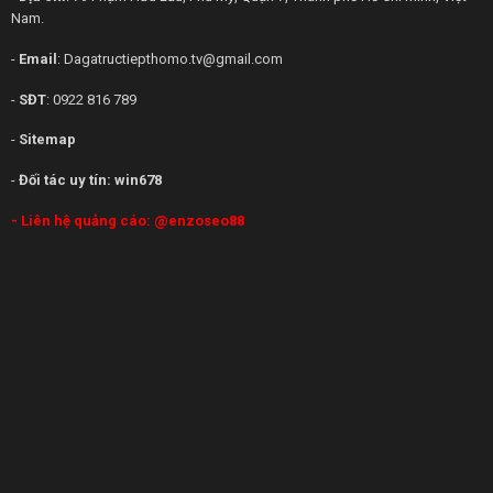
Nam.
-
Email
:
Dagatructiepthomo.tv@gmail.com
-
SĐT
: 0922 816 789
-
Sitemap
-
Đối tác uy tín:
win678
- Liên hệ quảng cáo:
@enzoseo88