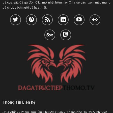
gà cựa sắt, đá gà đòn C1... mới nhất hôm nay. Chia sẻ cách xem màu mạng
gà chọi, cách nuôi gà hay nhất.
Thông Tin Liên hệ
-
Địa chỉ
: 79 Phạm Hữu Lầu, Phú Mỹ, Quận 7, Thành phố Hồ Chí Minh, Việt