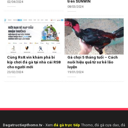
trên SUNWIN
02/04/2024
08/03/2024
Cùng Rs8.vin khám phá bí
Gà chọi 5 tháng tuổi – Cách
kíp chơi đá gà tại nhà cái RS8
nuôi hiệu quả từ sư kê lão
cho người mới
luyện
23/02/2024
19/01/2024
Dagatructiepthomo.tv
- Xem
đá gà trực tiếp
Thomo, đá gà cựa dao, đá