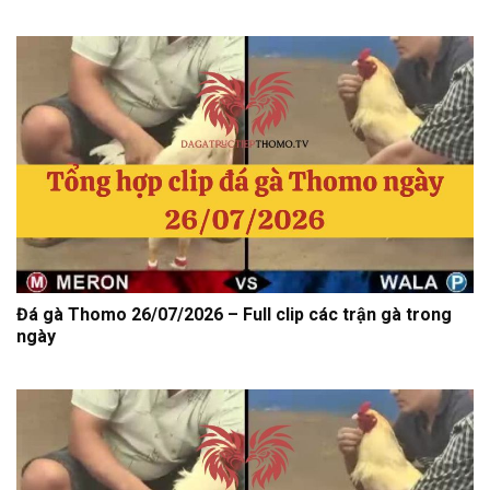
Đá gà Thomo 26/07/2026 – Full clip các trận gà trong
ngày