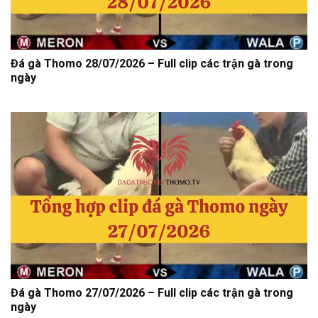
Đá gà Thomo 28/07/2026 – Full clip các trận gà trong
ngày
Đá gà Thomo 27/07/2026 – Full clip các trận gà trong
ngày