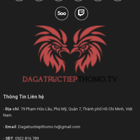
Thông Tin Liên hệ
-
Địa chỉ
: 79 Phạm Hữu Lầu, Phú Mỹ, Quận 7, Thành phố Hồ Chí Minh, Việt
Nam.
-
Email
:
Dagatructiepthomo.tv@gmail.com
-
SĐT
: 0922 816 789