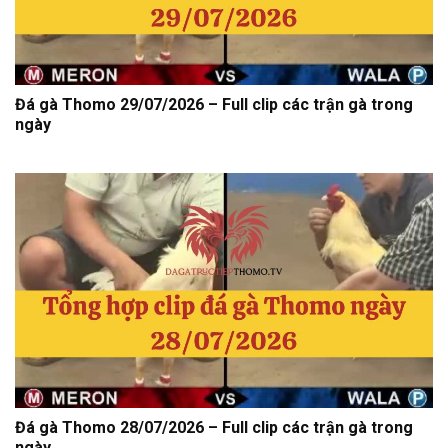
Đá gà Thomo 29/07/2026 – Full clip các trận gà trong
ngày
Đá gà Thomo 28/07/2026 – Full clip các trận gà trong
ngày