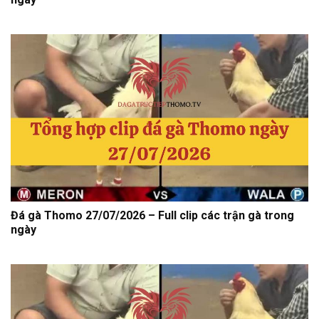
Đá gà Thomo 27/07/2026 – Full clip các trận gà trong
ngày