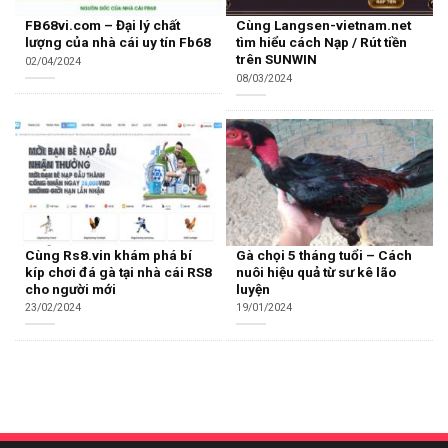
FB68vi.com – Đại lý chất
Cùng Langsen-vietnam.net
lượng của nhà cái uy tín Fb68
tìm hiểu cách Nạp / Rút tiền
trên SUNWIN
02/04/2024
08/03/2024
Cùng Rs8.vin khám phá bí
Gà chọi 5 tháng tuổi – Cách
kíp chơi đá gà tại nhà cái RS8
nuôi hiệu quả từ sư kê lão
cho người mới
luyện
23/02/2024
19/01/2024