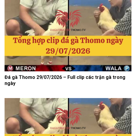
Đá gà Thomo 29/07/2026 – Full clip các trận gà trong
ngày