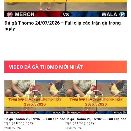
Đá gà Thomo 24/07/2026 – Full clip các trận gà trong
ngày
VIDEO ĐÁ GÀ THOMO MỚI NHẤT
Đá gà Thomo 29/07/2026 – Full clip các
Đá gà Thomo 28/07/2026 – Full clip các
trận gà trong ngày
trận gà trong ngày
29/07/2026
28/07/2026