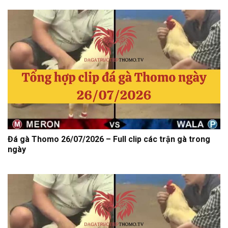
Đá gà Thomo 26/07/2026 – Full clip các trận gà trong
ngày