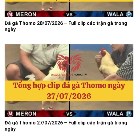
Đá gà Thomo 28/07/2026 – Full clip các trận gà trong
ngày
Đá gà Thomo 27/07/2026 – Full clip các trận gà trong
ngày