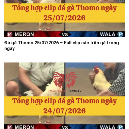
Đá gà Thomo 25/07/2026 – Full clip các trận gà trong
ngày