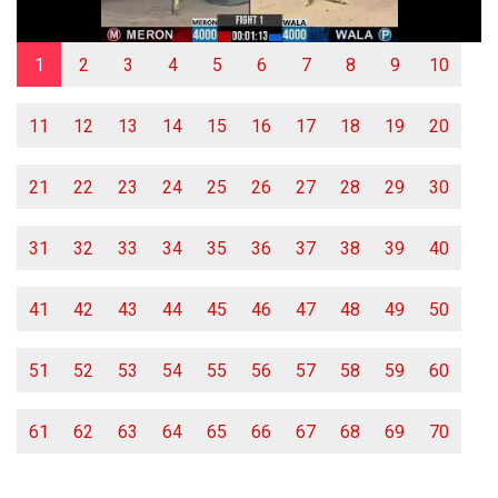
1
2
3
4
5
6
7
8
9
10
11
12
13
14
15
16
17
18
19
20
21
22
23
24
25
26
27
28
29
30
31
32
33
34
35
36
37
38
39
40
41
42
43
44
45
46
47
48
49
50
51
52
53
54
55
56
57
58
59
60
61
62
63
64
65
66
67
68
69
70