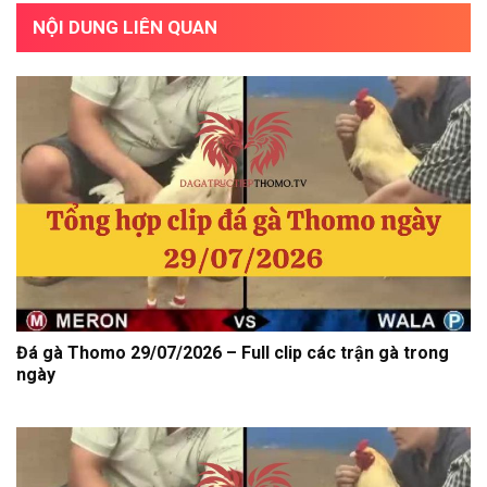
NỘI DUNG LIÊN QUAN
Đá gà Thomo 29/07/2026 – Full clip các trận gà trong
ngày