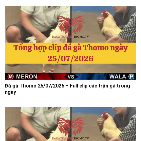
Đá gà Thomo 25/07/2026 – Full clip các trận gà trong
ngày