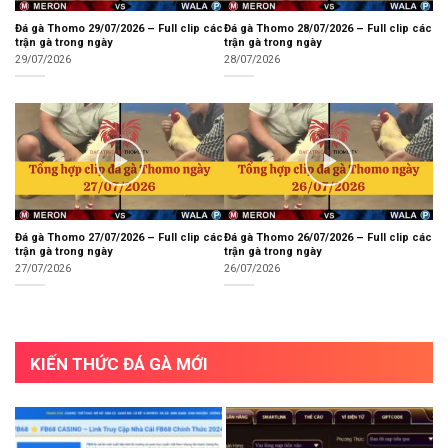
Đá gà Thomo 29/07/2026 – Full clip các
Đá gà Thomo 28/07/2026 – Full clip các
trận gà trong ngày
trận gà trong ngày
29/07/2026
28/07/2026
Đá gà Thomo 27/07/2026 – Full clip các
Đá gà Thomo 26/07/2026 – Full clip các
trận gà trong ngày
trận gà trong ngày
27/07/2026
26/07/2026
KIẾN THỨC ĐÁ GÀ MỚI