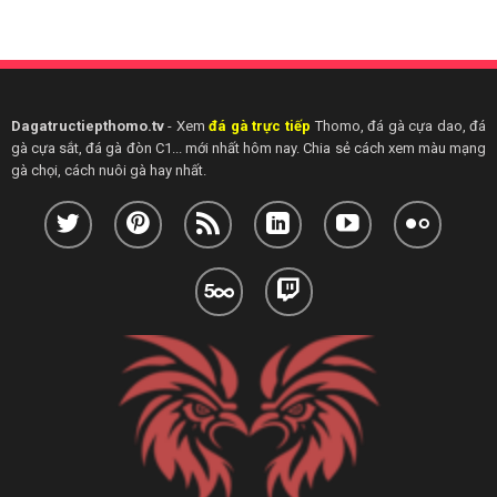
Dagatructiepthomo.tv
- Xem
đá gà trực tiếp
Thomo, đá gà cựa dao, đá
gà cựa sắt, đá gà đòn C1... mới nhất hôm nay. Chia sẻ cách xem màu mạng
gà chọi, cách nuôi gà hay nhất.