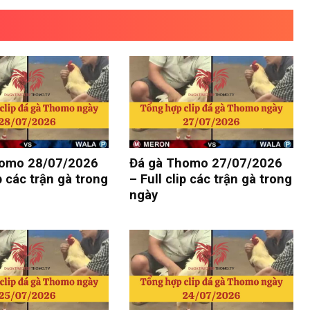
homo 28/07/2026
Đá gà Thomo 27/07/2026
ip các trận gà trong
– Full clip các trận gà trong
ngày