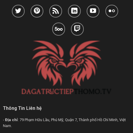
Thông Tin Liên hệ
-
Địa chỉ
: 79 Phạm Hữu Lầu, Phú Mỹ, Quận 7, Thành phố Hồ Chí Minh, Việt
Nam.