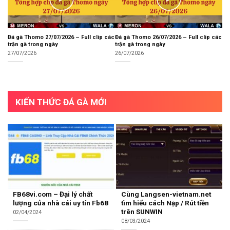
Đá gà Thomo 27/07/2026 – Full clip các
Đá gà Thomo 26/07/2026 – Full clip các
trận gà trong ngày
trận gà trong ngày
27/07/2026
26/07/2026
KIẾN THỨC ĐÁ GÀ MỚI
FB68vi.com – Đại lý chất
Cùng Langsen-vietnam.net
lượng của nhà cái uy tín Fb68
tìm hiểu cách Nạp / Rút tiền
trên SUNWIN
02/04/2024
08/03/2024