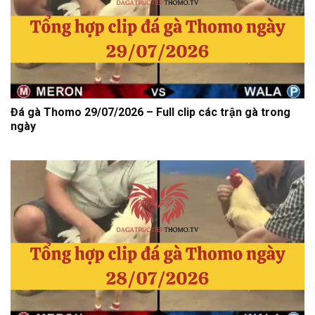
Đá gà Thomo 29/07/2026 – Full clip các trận gà trong
ngày