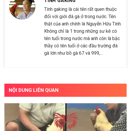
TÍNH GAKING
Tính gaking là cái tên rất quen thuộc
đối với giới đá gà ở trong nước. Tên
thật của anh chính là Nguyễn Hữu Tính.
Không chỉ là 1 trong những sư kê có
tên tuổi trong nước mà anh còn là bậc
thầy có tên tuổi ở các đầu trường đá
gà lớn như bồ gà 67 và 999,...
NỘI DUNG LIÊN QUAN