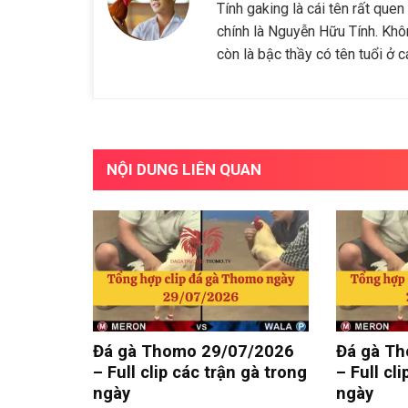
Tính gaking là cái tên rất quen
chính là Nguyễn Hữu Tính. Khô
còn là bậc thầy có tên tuổi ở 
NỘI DUNG LIÊN QUAN
Đá gà Thomo 29/07/2026
Đá gà T
– Full clip các trận gà trong
– Full cl
ngày
ngày