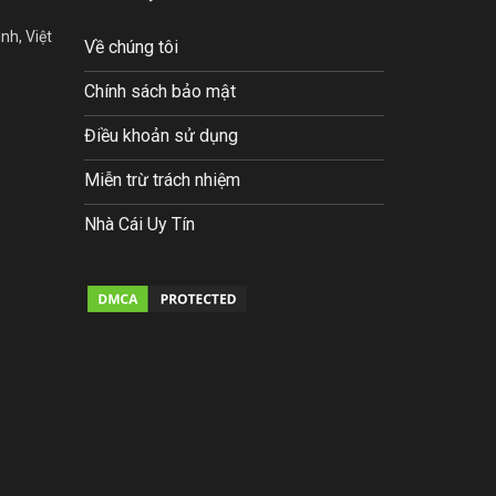
nh, Việt
Về chúng tôi
Chính sách bảo mật
Điều khoản sử dụng
Miễn trừ trách nhiệm
Nhà Cái Uy Tín