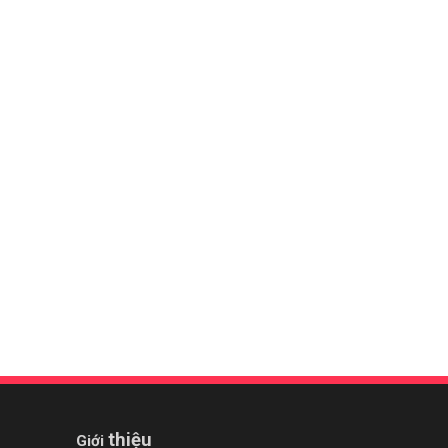
thiệu
Giới