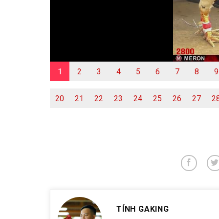
1
2
3
4
5
6
7
8
9
20
21
22
23
24
25
26
27
2
TÍNH GAKING